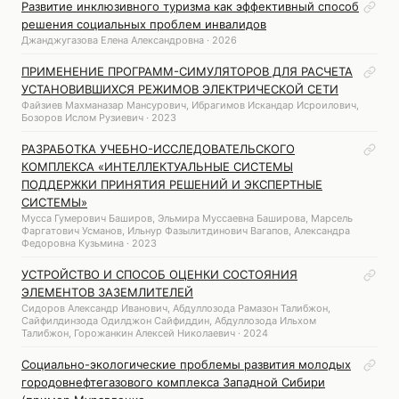
Развитие инклюзивного туризма как эффективный способ
решения социальных проблем инвалидов
Джанджугазова Елена Александровна · 2026
ПРИМЕНЕНИЕ ПРОГРАММ-СИМУЛЯТОРОВ ДЛЯ РАСЧЕТА
УСТАНОВИВШИХСЯ РЕЖИМОВ ЭЛЕКТРИЧЕСКОЙ СЕТИ
Файзиев Махманазар Мансурович, Ибрагимов Искандар Исроилович,
Бозоров Ислом Рузиевич · 2023
РАЗРАБОТКА УЧЕБНО-ИССЛЕДОВАТЕЛЬСКОГО
КОМПЛЕКСА «ИНТЕЛЛЕКТУАЛЬНЫЕ СИСТЕМЫ
ПОДДЕРЖКИ ПРИНЯТИЯ РЕШЕНИЙ И ЭКСПЕРТНЫЕ
СИСТЕМЫ»
Мусса Гумерович Баширов, Эльмира Муссаевна Баширова, Марсель
Фаргатович Усманов, Ильнур Фазылитдинович Вагапов, Александра
Федоровна Кузьмина · 2023
УСТРОЙСТВО И СПОСОБ ОЦЕНКИ СОСТОЯНИЯ
ЭЛЕМЕНТОВ ЗАЗЕМЛИТЕЛЕЙ
Сидоров Александр Иванович, Абдуллозода Рамазон Талибжон,
Сайфилдинзода Одилджон Сайфиддин, Абдуллозода Ильхом
Талибжон, Горожанкин Алексей Николаевич · 2024
Социально-экологические проблемы развития молодых
городовнефтегазового комплекса Западной Сибири