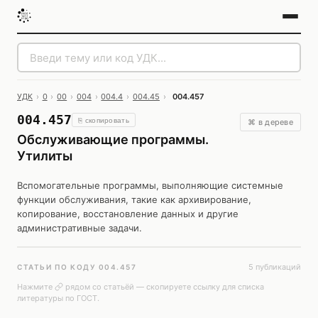
УДК
›
0
›
00
›
004
›
004.4
›
004.45
›
004.457
004.457
⎘ скопировать
⌘ в дереве
Обслуживающие программы.
Утилиты
Вспомогательные программы, выполняющие системные
функции обслуживания, такие как архивирование,
копирование, восстановление данных и другие
административные задачи.
5 публикаций
СТАТЬИ ПО КОДУ 004.457
Нажмите
рядом со статьёй — скопируете ссылку для списка
литературы по ГОСТ.