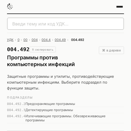
УДК
›
0
›
00
›
004
›
004.4
›
004.49
›
004.492
004.492
⎘ скопировать
⌘ в дереве
Программы против
компьютерных инфекций
Защитные программы и утилиты, противодействующие
компьютерным инфекциям. Выберите подраздел по
функции защиты.
ПОДРАЗДЕЛЫ
Предохраняющие программы
004.492.2
Детектирующие программы
004.492.3
Излечивающие программы. Обезвреживающие
004.492.4
программы