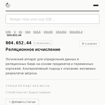
УДК
›
0
›
00
›
004
›
004.6
›
004.65
›
004.652
›
004.652.4
›
004.652.44
004.652.44
⎘ скопировать
⌘ в дереве
Реляционное исчисление
Логический аппарат для определения данных в
реляционных базах на основе предикатов и переменных
кортежей. Альтернативный подход к описанию желаемых
результатов запроса.
СТАТЬИ ПО КОДУ 004.652.44
Статей пока нет. Будьте первым!
+ Добавить статью