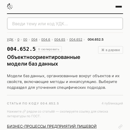
УДК
›
0
›
00
›
004
›
004.6
›
004.65
›
004.652
›
004.652.5
004.652.5
⎘ скопировать
⌘ в дереве
Объектноориентированные
модели баз данных
Модели баз данных, организованные вокруг объектов и их
свойств, включающие методы и инкапсуляцию. Выберите
подраздел для уточнения специфических подходов.
4 публикаций
СТАТЬИ ПО КОДУ 004.652.5
Нажмите
рядом со статьёй — скопируете ссылку для списка
литературы по ГОСТ.
БИЗНЕС-ПРОЦЕССЫ ПРЕДПРИЯТИЙ ПИЩЕВОЙ