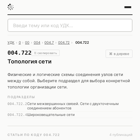
УДК
›
0
›
00
›
004
›
004.7
›
004.72
›
004.722
004.722
⎘ скопировать
⌘ в дереве
Топология сети
Физические и логические схемы соединения узлов сети
между собой. Выберите подраздел для выбора конкретной
топологии организации сети.
ПОДРАЗДЕЛЫ
Сети межвершинных связей. Сети с двухточечным
004.722.2
соединением абонентов
Широковещательные сети
004.722.4
4 публикаций
СТАТЬИ ПО КОДУ 004.722