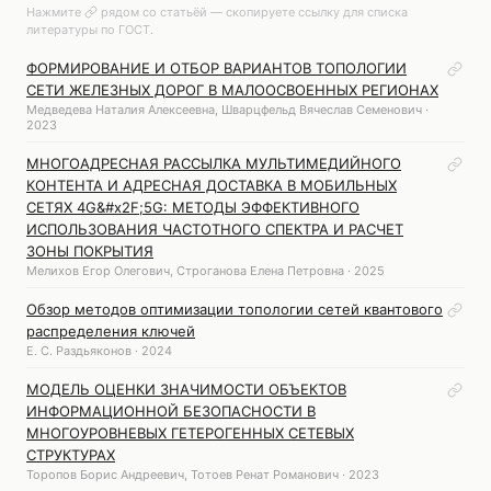
Нажмите
рядом со статьёй — скопируете ссылку для списка
литературы по ГОСТ.
ФОРМИРОВАНИЕ И ОТБОР ВАРИАНТОВ ТОПОЛОГИИ
СЕТИ ЖЕЛЕЗНЫХ ДОРОГ В МАЛООСВОЕННЫХ РЕГИОНАХ
Медведева Наталия Алексеевна, Шварцфельд Вячеслав Семенович ·
2023
МНОГОАДРЕСНАЯ РАССЫЛКА МУЛЬТИМЕДИЙНОГО
КОНТЕНТА И АДРЕСНАЯ ДОСТАВКА В МОБИЛЬНЫХ
СЕТЯХ 4G&#x2F;5G: МЕТОДЫ ЭФФЕКТИВНОГО
ИСПОЛЬЗОВАНИЯ ЧАСТОТНОГО СПЕКТРА И РАСЧЕТ
ЗОНЫ ПОКРЫТИЯ
Мелихов Егор Олегович, Строганова Елена Петровна · 2025
Обзор методов оптимизации топологии сетей квантового
распределения ключей
Е. С. Раздьяконов · 2024
МОДЕЛЬ ОЦЕНКИ ЗНАЧИМОСТИ ОБЪЕКТОВ
ИНФОРМАЦИОННОЙ БЕЗОПАСНОСТИ В
МНОГОУРОВНЕВЫХ ГЕТЕРОГЕННЫХ СЕТЕВЫХ
СТРУКТУРАХ
Торопов Борис Андреевич, Тотоев Ренат Романович · 2023