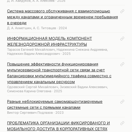
Д. И. Хайдуков, А. А. Алексеев · 2026
Система массового обслуживания с взаимопомощью
между каналами и ограниченным временем пребывания
в очереди
Д. А. Ахметшин, А. С. Титовцев · 2024
ИНФОРМАЦИОННАЯ МОДЕЛЬ КОМПОНЕНТ
ЖЕЛЕЗНОДОРОЖНОЙ ИНФРАСТРУКТУРЫ
Тарасов Евгений Михайлович, Надежкина Снежана Андреевна,
Надежкин Вадим Александрович · 2025
Повышение эффективности функционирования
мультисервисной транспортной сети связи за счет
балансировки мультимедийного трафика совместно с
управлением канальным ресурсом
Одоевский Сергей Михайлович, Зизевский Вадим Алексеевич,
Симонова Карина Олеговна · 2025
Разные неблокируемые самомаршрутизируемые
системные сети с прямыми каналами
Виктор Сергеевич Подлазов · 2023
ПРОБЛЕМАТИКА ОРГАНИЗАЦИИ ФИКСИРОВАНОГО И
МОБИЛЬНОГО ДОСТУПА В КОРПОРАТИВНЫХ СЕТЯХ