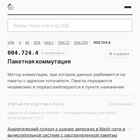
УДК
›
0
›
00
›
004
›
004.7
›
004.72
›
004.724
›
004.724.4
004.724.4
⎘ скопировать
⌘ в дереве
Пакетная коммутация
Метод коммутации, при котором данные разбиваются на
пакеты с адресом получателя. Пакеты передаются
независимо и переассемблируются в пункте назначения.
8 публикаций
СТАТЬИ ПО КОДУ 004.724.4
Нажмите
рядом со статьёй — скопируете ссылку для списка
литературы по ГОСТ.
Аналитический подход к оценке задержек в Mesh-сети в
вычислительной системе с распределенной памятью