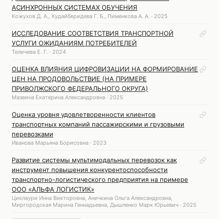
АСИНХРОННЫХ СИСТЕМАХ ОБУЧЕНИЯ
Кожухов Д. А., Худайберидева Г. Б., Пименкова А. А. · 2025
ИССЛЕДОВАНИЕ СООТВЕТСТВИЯ ТРАНСПОРТНОЙ
УСЛУГИ ОЖИДАНИЯМ ПОТРЕБИТЕЛЕЙ
Теличева Е. Г. · 2024
ОЦЕНКА ВЛИЯНИЯ ЦИФРОВИЗАЦИИ НА ФОРМИРОВАНИЕ
ЦЕН НА ПРОДОВОЛЬСТВИЕ (НА ПРИМЕРЕ
ПРИВОЛЖСКОГО ФЕДЕРАЛЬНОГО ОКРУГА)
Мазеина Екатерина Александровна · 2025
Оценка уровня удовлетворенности клиентов
транспортных компаний пассажирскими и грузовыми
перевозками
Иванова Марьяна Борисовна · 2023
Развитие системы мультимодальных перевозок как
инструмент повышения конкурентоспособности
транспортно-логистического предприятия на примере
ООО «АЛЬФА ЛОГИСТИК»
Циклаури Инна Викторовна, Аничкина Ольга Александровна,
Миргородская Марина Геннадьевна, Дышленко Марк Юрьевич · 2025