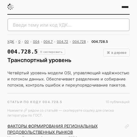
УДК
›
0
›
00
›
004
›
004.7
›
004.72
›
004.728
›
004.728.5
004.728.5
⎘ скопировать
⌘ в дереве
Транспортный уровень
Четвёртый уровень модели OSI, управляющий надёжностью
и потоком данных. Обеспечивает разделение и собирание
потоков, контроль ошибок и переупорядочивание пакетов.
10 публикаций
СТАТЬИ ПО КОДУ 004.728.5
Нажмите
рядом со статьёй — скопируете ссылку для списка
литературы по ГОСТ.
ФАКТОРЫ ФОРМИРОВАНИЯ РЕГИОНАЛЬНЫХ
ПРОДОВОЛЬСТВЕННЫХ РЫНКОВ