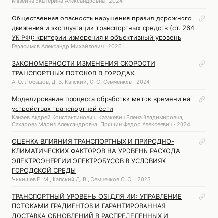
Мазеина Екатерина Александровна · 2024
Общественная опасность нарушения правил дорожного
движения и эксплуатации транспортных средств (ст. 264
УК РФ): критерии измерения и объективный уровень
Герасимов Александр Михайлович · 2026
ЗАКОНОМЕРНОСТИ ИЗМЕНЕНИЯ СКОРОСТИ
ТРАНСПОРТНЫХ ПОТОКОВ В ГОРОДАХ
А. О. Лобашов, Д. В. Капский, С. С. Семченков · 2024
Моделирование процесса обработки меток времени на
устройствах транспортной сети
Канаев Андрей Константинович, Казакевич Елена Владимировна,
Сахарова Мария Александровна, Прошин Федор Алексеевич · 2024
ОЦЕНКА ВЛИЯНИЯ ТРАНСПОРТНЫХ И ПРИРОДНО-
КЛИМАТИЧЕСКИХ ФАКТОРОВ НА УРОВЕНЬ РАСХОДА
ЭЛЕКТРОЭНЕРГИИ ЭЛЕКТРОБУСОВ В УСЛОВИЯХ
ГОРОДСКОЙ СРЕДЫ
Чикишев Е. М., Капский Д. В., Семченков С. С. · 2023
ТРАНСПОРТНЫЙ УРОВЕНЬ OSI ДЛЯ ИИ: УПРАВЛЕНИЕ
ПОТОКАМИ ГРАДИЕНТОВ И ГАРАНТИРОВАННАЯ
ДОСТАВКА ОБНОВЛЕНИЙ В РАСПРЕДЕЛЕННЫХ И