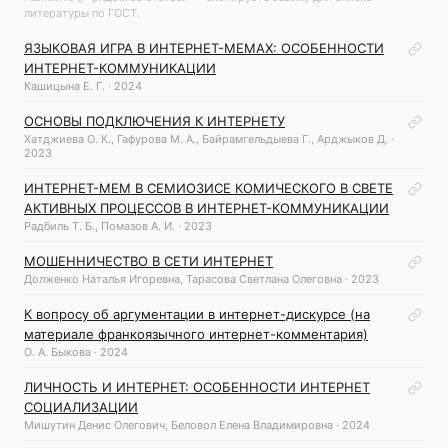
литературы по ГОСТ.
ЯЗЫКОВАЯ ИГРА В ИНТЕРНЕТ-МЕМАХ: ОСОБЕННОСТИ
ИНТЕРНЕТ-КОММУНИКАЦИИ
Кашицына Е. Г. · 2024
ОСНОВЫ ПОДКЛЮЧЕНИЯ К ИНТЕРНЕТУ
Хатджиева О. К., Гафурова М. А., Байрамгельдыева Г., Арджыков Д. ·
2023
ИНТЕРНЕТ-МЕМ В СЕМИОЗИСЕ КОМИЧЕСКОГО В СВЕТЕ
АКТИВНЫХ ПРОЦЕССОВ В ИНТЕРНЕТ-КОММУНИКАЦИИ
Радбиль Т. Б., Помазов А. И. · 2023
МОШЕННИЧЕСТВО В СЕТИ ИНТЕРНЕТ
Долженко Наталья Игоревна, Тарасова Светлана Олеговна · 2023
К вопросу об аргументации в интернет-дискурсе (на
материале франкоязычного интернет-комментария)
О. А. Быкова · 2024
ЛИЧНОСТЬ И ИНТЕРНЕТ: ОСОБЕННОСТИ ИНТЕРНЕТ
СОЦИАЛИЗАЦИИ
Мишутин Денис Олегович, Беловол Елена Владимировна · 2024