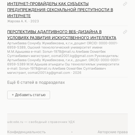
ИНТЕРНЕТ-ПРОВАЙДЕРЫ КАК СУБЪЕКТЫ
ПРЕДУПРЕЖДЕНИЯ СЕКСУАЛЬНОЙ ПРЕСТУПНОСТИ В
ИНТЕРНЕТЕ
Жарова А. К. · 2023
ПЕРСПЕКТИВЫ АДАПТИВНОГО ВЕБ-ДИЗАЙНА В
УСЛОВИЯХ РАЗВИТИЯ ИСКУССТВЕННОГО ИНТЕЛЛЕКТА
Артыкбаева Сонунбу Жумабековна, к.г.н.,доцент ORCID: 0000-0001-
6959-5389, Ошский технологический университет имени
М.М.Адышева e-mail: Sonun-1978@mail.ru Алибаев Ооматбек
Султанбаевич магистрант, oomat2001.kg@gmail.com Руководитель:
Артыкбаева Сонунбу Жумабековна, г.и.к., доцент. ORCID: 0000-0001-
6959-5389 М.М.Адышев атындагы Ош технологиялык университети
e-mail: Sonun-1978@mail.ru Алибаев Ооматбек Султанбаевич
магистрант, oomat2001.kg@gmail.com · 2026
Ещё 6 статей в подразделах
+ Добавить статью
udcode.ru — свободный справочник УДК
Конфиденциальность
·
Авторские права