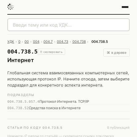
УДК
›
0
›
00
›
004
›
004.7
›
004.73
›
004.738
›
004.738.5
004.738.5
⎘ скопировать
⌘ в дереве
Интернет
Глобальная система взаимосвязанных компьютерных сетей,
использующая протокол IP. Начните отсюда, затем выберите
подраздел для конкретного аспекта интернета.
ПОДРАЗДЕЛЫ
Протокол Интернета. TCP/IP
004.738.5.057.4
Средства поиска в Интернете
004.738.52
8 публикаций
СТАТЬИ ПО КОДУ 004.738.5
Нажмите
рядом со статьёй — скопируете ссылку для списка