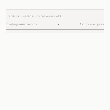
udcode.ru — свободный справочник УДК
Конфиденциальность
·
Авторские права