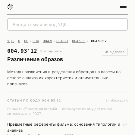
УДК
›
0
›
00
›
004
›
004.9
›
004.93
›
004.93'1
›
004.93'12
004.93'12
⎘ скопировать
⌘ в дереве
Различение образов
Методы различения и разделения образцов на классы на
основе анализа их характеристик и отличительных
признаков.
8 публикаций
СТАТЬИ ПО КОДУ 004.93'12
Нажмите
рядом со статьёй — скопируете ссылку для списка
литературы по ГОСТ.
Предметные референты фильма: основания типологии и
анализа