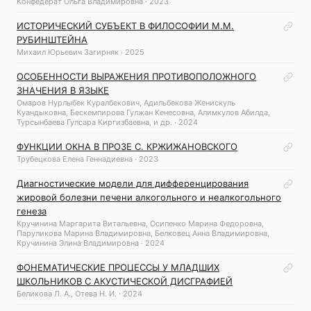
Конфедерат Ольга Владимировна · 2023
ИСТОРИЧЕСКИЙ СУБЪЕКТ В ФИЛОСОФИИ М.М.
РУБИНШТЕЙНА
Михаил Юрьевич Загирняк · 2025
ОСОБЕННОСТИ ВЫРАЖЕНИЯ ПРОТИВОПОЛОЖНОГО
ЗНАЧЕНИЯ В ЯЗЫКЕ
Омаров Нурлыбек Куралбекович, Адильбекова Женискуль
Куандыковна, Бескемпирова Гулжан Кенесовна, Алимкулов Абилда,
Турсынбаева Гулсара Киргизбаевна, и др. · 2024
ФУНКЦИИ ОКНА В ПРОЗЕ С. КРЖИЖАНОВСКОГО
Трубецкова Елена Геннадиевна · 2023
Диагностические модели для дифференцирования
жировой болезни печени алкогольного и неалкогольного
генеза
Кручинина Маргарита Витальевна, Осипенко Марина Федоровна,
Паруликова Марина Владимировна, Белковец Анна Владимировна,
Кручинина Элина Владимировна · 2024
ФОНЕМАТИЧЕСКИЕ ПРОЦЕССЫ У МЛАДШИХ
ШКОЛЬНИКОВ С АКУСТИЧЕСКОЙ ДИСГРАФИЕЙ
Беликова Л. А., Отева Н. И. · 2024