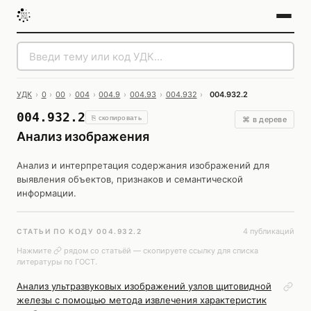
УДК
›
0
›
00
›
004
›
004.9
›
004.93
›
004.932
›
004.932.2
004.932.2
⎘ скопировать
⌘ в дереве
Анализ изображения
Анализ и интерпретация содержания изображений для
выявления объектов, признаков и семантической
информации.
4 публикаций
СТАТЬИ ПО КОДУ 004.932.2
Нажмите
рядом со статьёй — скопируете ссылку для списка
литературы по ГОСТ.
Анализ ультразвуковых изображений узлов щитовидной
железы с помощью метода извлечения характеристик