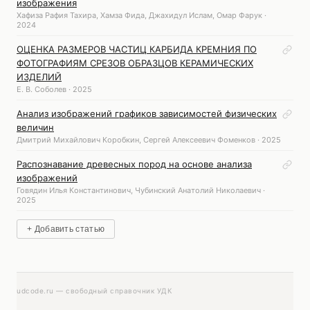
изображения
Хафиза Рафия Тахира, Хамза Фида, Джахидул Ислам, Омар Фарук ·
2024
ОЦЕНКА РАЗМЕРОВ ЧАСТИЦ КАРБИДА КРЕМНИЯ ПО
ФОТОГРАФИЯМ СРЕЗОВ ОБРАЗЦОВ КЕРАМИЧЕСКИХ
ИЗДЕЛИЙ
Е. В. Соболев · 2025
Анализ изображений графиков зависимостей физических
величин
Дмитрий Михайлович Коробкин, Сергей Алексеевич Фоменков · 2025
Распознавание древесных пород на основе анализа
изображений
Говядин Илья Константинович, Чубинский Анатолий Николаевич ·
2025
+ Добавить статью
udcode.ru — свободный справочник УДК