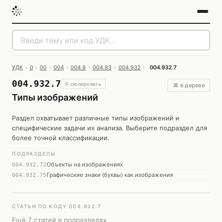
УДК
›
0
›
00
›
004
›
004.9
›
004.93
›
004.932
›
004.932.7
004.932.7
⎘ скопировать
⌘ в дереве
Типы изображений
Раздел охватывает различные типы изображений и
специфические задачи их анализа. Выберите подраздел для
более точной классификации.
ПОДРАЗДЕЛЫ
Объекты на изображениях
004.932.72
Графические знаки (буквы) как изображения
004.932.75
СТАТЬИ ПО КОДУ 004.932.7
Ещё 7 статей в подразделах