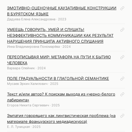
ЭМОТИВНО-ОЦЕНОЧНЫЕ КАУЗАТИВНЫЕ КОНСТРУКЦИИ
В БУРЯТСКОМ ЯЗЫКЕ
Дадуева Елена Александровна · 2023
УМЕЕШЬ ГОВОРИТЬ, УМЕЙ И СЛУШАТЬ!
НЕЭФФЕКТИВНОСТЬ КОММУНИКАЦИИ КАК РЕЗУЛЬТАТ
НАРУШЕНИЯ ПРИНЦИПА АКТИВНОГО СЛУШАНИЯ
Инна Владимировна Пономарёва · 2024
ПЕРЕОПИСЫВАЯ МИР: МЕТАФОРА НА ПУТИ К БЫТИЮ
ЧЕЛОВЕКА
Варвара Олейник · 2024
ПОЛЕ ГРАДУАЛЬНОСТИ В ГЛАГОЛЬНОЙ СЕМАНТИКЕ
Мусаев Эркин Халилович · 2025
Текст и/или автор? К поискам выхода из «черно-белого
лабиринта»
Егоров Никита Сергеевич · 2025
Эмпатия говорящего как лингвистическая проблема (на
материале французского медиадискурса)
Е. Л. Туницкая · 2025