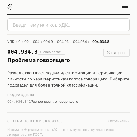
УДК
›
0
›
00
›
004
›
004.9
›
004.93
›
004.934
›
004.934.8
004.934.8
⎘ скопировать
⌘ в дереве
Проблема говорящего
Раздел охватывает задачи идентификации и верификации
личности по характеристикам голоса говорящего. Выберите
подраздел для более точной классификации.
ПОДРАЗДЕЛЫ
Распознавание говорящего
004.934.8'1
7 публикаций
СТАТЬИ ПО КОДУ 004.934.8
Нажмите
рядом со статьёй — скопируете ссылку для списка
литературы по ГОСТ.