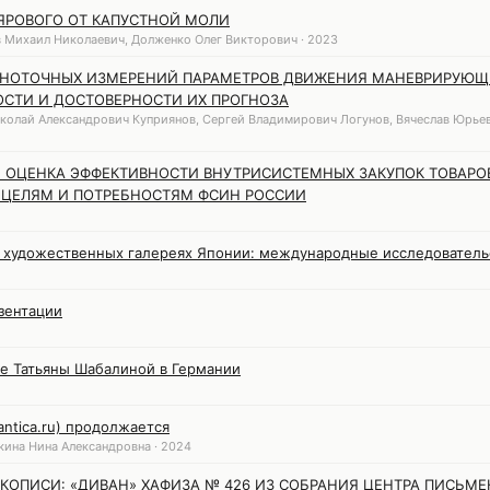
ЯРОВОГО ОТ КАПУСТНОЙ МОЛИ
 Михаил Николаевич, Долженко Олег Викторович · 2023
НОТОЧНЫХ ИЗМЕРЕНИЙ ПАРАМЕТРОВ ДВИЖЕНИЯ МАНЕВРИРУЮЩ
СТИ И ДОСТОВЕРНОСТИ ИХ ПРОГНОЗА
колай Александрович Куприянов, Сергей Владимирович Логунов, Вячеслав Юрье
 ОЦЕНКА ЭФФЕКТИВНОСТИ ВНУТРИСИСТЕМНЫХ ЗАКУПОК ТОВАРОВ,
 ЦЕЛЯМ И ПОТРЕБНОСТЯМ ФСИН РОССИИ
 в художественных галереях Японии: международные исследователь
зентации
ие Татьяны Шабалиной в Германии
ntica.ru) продолжается
кина Нина Александровна · 2024
КОПИСИ: «ДИВАН» ХАФИЗА № 426 ИЗ СОБРАНИЯ ЦЕНТРА ПИСЬМ