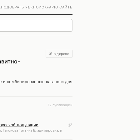
К
ПОДОБРАТЬ УДК
ПОИСК+
API
О САЙТЕ
⌘ в дереве
авитно-
е и комбинированные каталоги для
12 публикаций
 русской популяции
, Гапонова Татьяна Владимировна, и