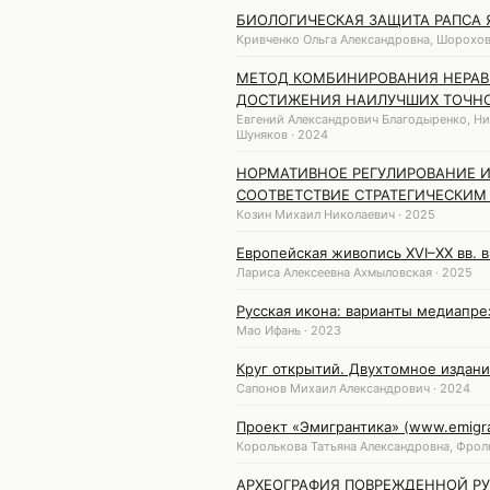
БИОЛОГИЧЕСКАЯ ЗАЩИТА РАПСА 
Кривченко Ольга Александровна, Шорохов
МЕТОД КОМБИНИРОВАНИЯ НЕРАВ
ДОСТИЖЕНИЯ НАИЛУЧШИХ ТОЧНО
Евгений Александрович Благодыренко, Ни
Шуняков · 2024
НОРМАТИВНОЕ РЕГУЛИРОВАНИЕ И
СООТВЕТСТВИЕ СТРАТЕГИЧЕСКИМ
Козин Михаил Николаевич · 2025
Европейская живопись XVI–XX вв.
Лариса Алексеевна Ахмыловская · 2025
Русская икона: варианты медиапре
Мао Ифань · 2023
Круг открытий. Двухтомное издан
Сапонов Михаил Александрович · 2024
Проект «Эмигрантика» (www.emigra
Королькова Татьяна Александровна, Фрол
АРХЕОГРАФИЯ ПОВРЕЖДЕННОЙ РУ