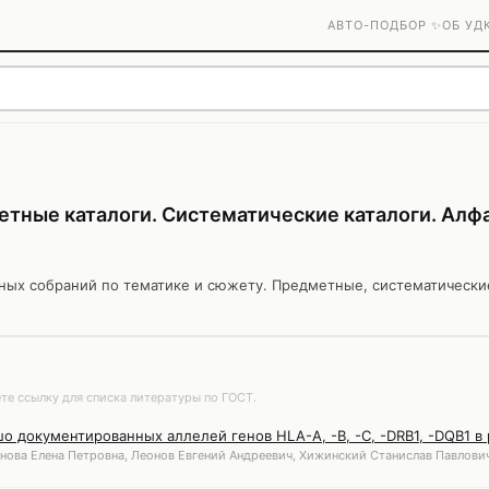
АВТО-ПОДБОР ✨
ОБ УД
етные каталоги. Систематические каталоги. Алф
ных собраний по тематике и сюжету. Предметные, систематически
те ссылку для списка литературы по ГОСТ.
о документированных аллелей генов HLA-A, -B, -C, -DRB1, -DQB1 в
нова Елена Петровна, Леонов Евгений Андреевич, Хижинский Станислав Павлович