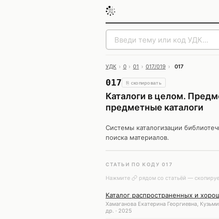
УДК
›
0
›
01
›
017/019
›
017
017
⎘ скопировать
Каталоги в целом. Предм
предметные каталоги
Системы каталогизации библиотеч
поиска материалов.
СТАТЬИ ПО КОДУ 017
Нажмите
рядом со статьёй — скопируе
Каталог распространенных и хорош
Хамаганова Екатерина Георгиевна, Кузьми
др. · 2025