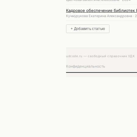
Кадровое обеспечение библиотек 
Кучмурукова Екатерина Александровна · 
+ Добавить статью
udcode.ru — свободный справочник УДК
Конфиденциальность