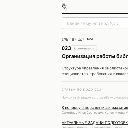
УДК
›
0
›
02
›
023
023
⎘ скопировать
Организация работы биб
Структура управления библиотеко
специалистов, требования к квали
СТАТЬИ ПО КОДУ 023
Нажмите
рядом со статьёй — скопируе
К вопросу о перспективах развит
Самойлов Илья Сергеевич, Колесникова М
АКТУАЛЬНЫЕ ЗАДАЧИ ПОДГОТОВК
Цветкова Валентина Алексеевна · 2024