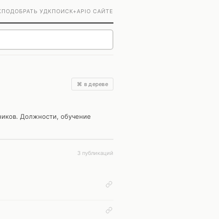
К
ПОДОБРАТЬ УДК
ПОИСК+
API
О САЙТЕ
⌘ в дереве
ников. Должности, обучение
3 публикаций