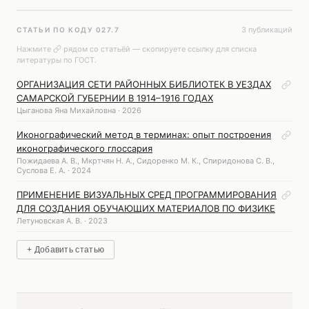
3 публикаций
СТАТЬИ ПО КОДУ 027.7
Нажмите
рядом со статьёй — скопируете ссылку для списка
литературы по ГОСТ.
ОРГАНИЗАЦИЯ СЕТИ РАЙОННЫХ БИБЛИОТЕК В УЕЗДАХ
САМАРСКОЙ ГУБЕРНИИ В 1914–1916 ГОДАХ
Цыганова Яна Михайловна · 2026
Иконографический метод в терминах: опыт построения
иконографического глоссария
Пожидаева А. В., Мкртчян Н. А., Сидоренко М. К., Спиридонова С. В.,
Суслова Е. А. · 2024
ПРИМЕНЕНИЕ ВИЗУАЛЬНЫХ СРЕД ПРОГРАММИРОВАНИЯ
ДЛЯ СОЗДАНИЯ ОБУЧАЮЩИХ МАТЕРИАЛОВ ПО ФИЗИКЕ
Летуновская А. В. · 2023
+ Добавить статью