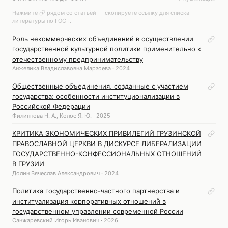
Нажмите
рядом со статьёй — скопируете ссылку для списка
литературы по ГОСТ.
Роль некоммерческих объединений в осуществлении
государственной культурной политики применительно к
отечественному предпринимательству
Анжелика Владиславовна Марзоева · 2024
Общественные объединения, созданные с участием
государства: особенности институционализации в
Российской Федерации
Филиппова Н. А., Колос Я. Ю. · 2025
КРИТИКА ЭКОНОМИЧЕСКИХ ПРИВИЛЕГИЙ ГРУЗИНСКОЙ
ПРАВОСЛАВНОЙ ЦЕРКВИ В ДИСКУРСЕ ЛИБЕРАЛИЗАЦИИ
ГОСУДАРСТВЕННО-КОНФЕССИОНАЛЬНЫХ ОТНОШЕНИЙ
В ГРУЗИИ
Долин Вячеслав Александрович · 2024
Политика государственно-частного партнерства и
институализация корпоративных отношений в
государственном управлении современной России
Санжаревский Игорь Иванович · 2026