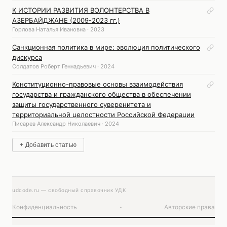
К ИСТОРИИ РАЗВИТИЯ ВОЛОНТЕРСТВА В
АЗЕРБАЙДЖАНЕ (2009-2023 гг.)
Горлова Наталья Ивановна · 2023
Санкционная политика в мире: эволюция политического
дискурса
Солдатов Роберт Геннадьевич · 2024
Конституционно-правовые основы взаимодействия
государства и гражданского общества в обеспечении
защиты государственного суверенитета и
территориальной целостности Российской Федерации
Писарев Александр Николаевич · 2024
+ Добавить статью
udcode.ru — свободный справочник УДК
Конфиденциальность
·
Авторские права