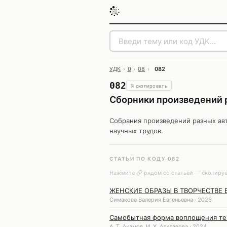
УДК
›
0
›
08
›
082
082
⎘ скопировать
Сборники произведений 
Собрания произведений разных ав
научных трудов.
СТАТЬИ ПО КОДУ 082
Нажмите
рядом со статьёй — скопируе
ЖЕНСКИЕ ОБРАЗЫ В ТВОРЧЕСТВЕ 
Симакова Валерия Евгеньевна · 2026
Самобытная форма воплощения тем
А. Т. Акамов, И. Х. Алхлавова · 2024