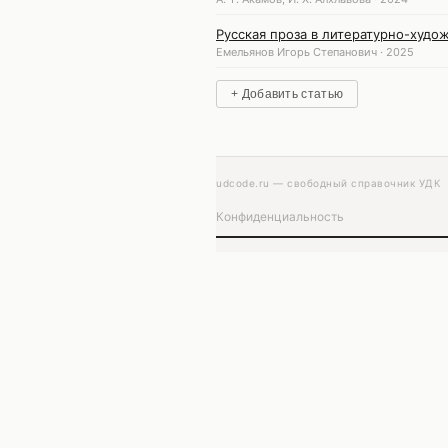
Русская проза в литературно-худож
Емельянов Игорь Степанович · 2025
+ Добавить статью
udcode.ru — свободный справочник УДК
Конфиденциальность