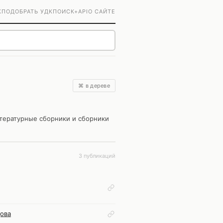
К
ПОДОБРАТЬ УДК
ПОИСК+
API
О САЙТЕ
⌘ в дереве
тературные сборники и сборники
3 публикаций
ова