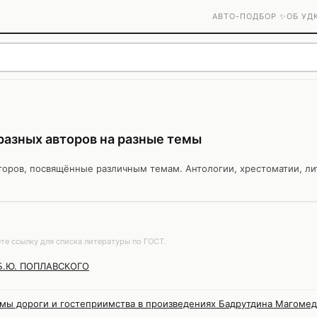
АВТО-ПОДБОР ✨
ОБ УД
разных авторов на разные темы
торов, посвящённые различным темам. Антологии, хрестоматии, ли
те ссылку для списка литературы по ГОСТ.
Б.Ю. ПОПЛАВСКОГО
ы дороги и гостеприимства в произведениях Бадрутдина Магомед