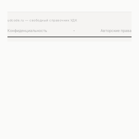
udcode.ru — свободный справочник УДК
Конфиденциальность
·
Авторские права