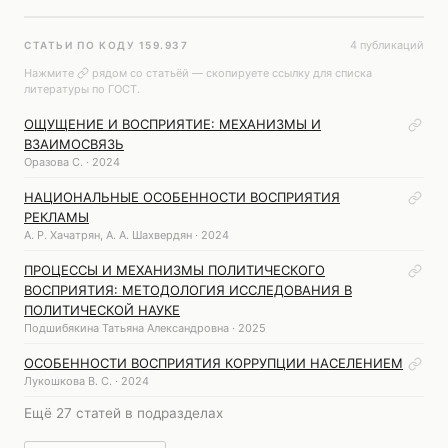
4 публикаций
СТАТЬИ ПО КОДУ 159.937
Нажмите
рядом со статьёй — скопируете ссылку для списка
литературы по ГОСТ.
ОЩУЩЕНИЕ И ВОСПРИЯТИЕ: МЕХАНИЗМЫ И
ВЗАИМОСВЯЗЬ
Оразова С. · 2024
НАЦИОНАЛЬНЫЕ ОСОБЕННОСТИ ВОСПРИЯТИЯ
РЕКЛАМЫ
А. Р. Хачатрян, А. А. Шахвердян · 2024
ПРОЦЕССЫ И МЕХАНИЗМЫ ПОЛИТИЧЕСКОГО
ВОСПРИЯТИЯ: МЕТОДОЛОГИЯ ИССЛЕДОВАНИЯ В
ПОЛИТИЧЕСКОЙ НАУКЕ
Подшибякина Татьяна Александровна · 2025
ОСОБЕННОСТИ ВОСПРИЯТИЯ КОРРУПЦИИ НАСЕЛЕНИЕМ
Лукошкова В. С. · 2024
Ещё 27 статей в подразделах