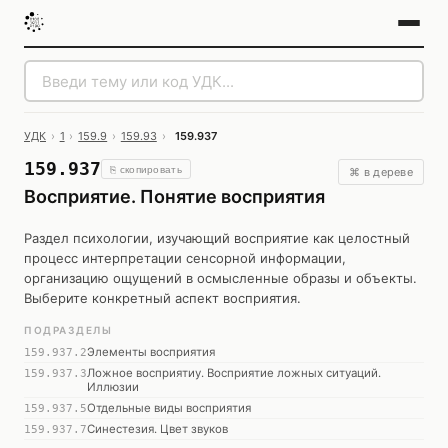
УДК
›
1
›
159.9
›
159.93
›
159.937
159.937
⎘ скопировать
⌘ в дереве
Восприятие. Понятие восприятия
Раздел психологии, изучающий восприятие как целостный
процесс интерпретации сенсорной информации,
организацию ощущений в осмысленные образы и объекты.
Выберите конкретный аспект восприятия.
ПОДРАЗДЕЛЫ
Элементы восприятия
159.937.2
Ложное восприятиу. Восприятие ложных ситуаций.
159.937.3
Иллюзии
Отдельные виды восприятия
159.937.5
Синестезия. Цвет звуков
159.937.7