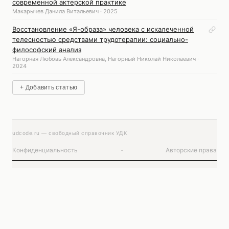
современной актерской практике
Макарычев Данила Витальевич · 2025
Восстановление «Я-образа» человека с искалеченной
телесностью средствами трудотерапии: социально-
философский анализ
Нагорная Любовь Александровна, Нагорный Николай Николаевич ·
2024
+ Добавить статью
udcode.ru — свободный справочник УДК
Конфиденциальность
·
Авторские права