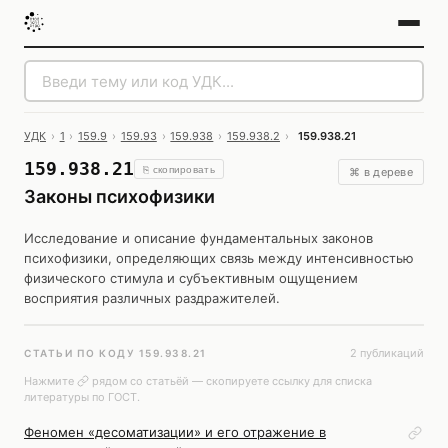
УДК
›
1
›
159.9
›
159.93
›
159.938
›
159.938.2
›
159.938.21
159.938.21
⎘ скопировать
⌘ в дереве
Законы психофизики
Исследование и описание фундаментальных законов
психофизики, определяющих связь между интенсивностью
физического стимула и субъективным ощущением
восприятия различных раздражителей.
2 публикаций
СТАТЬИ ПО КОДУ 159.938.21
Нажмите
рядом со статьёй — скопируете ссылку для списка
литературы по ГОСТ.
Феномен «десоматизации» и его отражение в