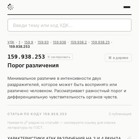
УДК
›
1
›
159.9
›
159.93
›
159.938
›
159.938.2
›
159.938.25
›
159.938.253
159.938.253
⎘ скопировать
⌘ в дереве
Порог различения
Минимальное различие в интенсивности двух
раздражителей, которое может быть воспринято или
различено человеком. Рассматривает разностный порог и
дифференциальную чувствительность органов чувств.
3 публикаций
СТАТЬИ ПО КОДУ 159.938.253
Нажмите
рядом со статьёй — скопируете ссылку для списка
литературы по ГОСТ.
ХАРАКТЕРИСТИКИ АТАК РАЗЛИЧЕНИЯ НА 3 И 4 РАУНДА