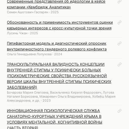
Современные представления об идеологии в кейсе
компании «Кембридж Аналитика»
Семен Ашотович Гаспарян · 2025
Обоснованность и применимость инструментов оценки
карьерных интересов с кросс-культурной точки зрения
Лусинь Чжан · 2025
Пятифакторная модель и диагностический опросник
внутриличностного гендерного ролевого конфликта
Ольга Геннадьевна Лопухова · 2024
ТРАНСКУЛЬТУРАЛЬНАЯ ВАЛИДНОСТЬ КОНЦЕПЦИИ
ВНУТРЕННЕЙ СТИГМЫ У ПСИХИЧЕСКИ БОЛЬНЫХ
(ПСИХОМЕТРИЧЕСКИЕ СВОЙСТВА РУССКОЯЗЫЧНОЙ
ВЕРСИИ ШКАЛЫ ВНУТРЕННЕЙ СТИГМЫ ПСИХИЧЕСКИХ
ЗАБОЛЕВАНИЙ)
Бочарова Мария Олеговна, Васильченко Кирилл Федорович, Лутова
Наталия Борисовна, Макаревич Ольга Владимировна, Хобейш Мария
Александровна, и др. · 2023
ИННОВАЦИОННАЯ ПСИХОЛОГИЧЕСКАЯ СЛУЖБА
САНАТОРНО-КУРОРТНЫХ УЧРЕЖДЕНИЙ КРЫМА В
УСЛОВИЯХ МЕНТАЛЬНОЙ, КОГНИТИВНОЙ ВОЙНЫ
(ЧАСТЬ ВТОРАЯ)