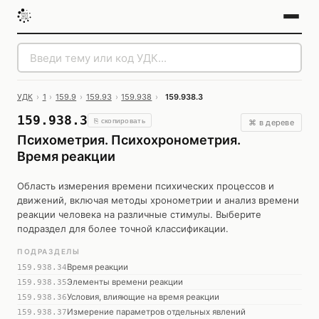
УДК
›
1
›
159.9
›
159.93
›
159.938
›
159.938.3
159.938.3
⎘ скопировать
⌘ в дереве
Психометрия. Психохронометрия.
Время реакции
Область измерения времени психических процессов и
движений, включая методы хронометрии и анализ времени
реакции человека на различные стимулы. Выберите
подраздел для более точной классификации.
ПОДРАЗДЕЛЫ
Время реакции
159.938.34
Элементы времени реакции
159.938.35
Условия, влияющие на время реакции
159.938.36
Измерение параметров отдельных явлений
159.938.37