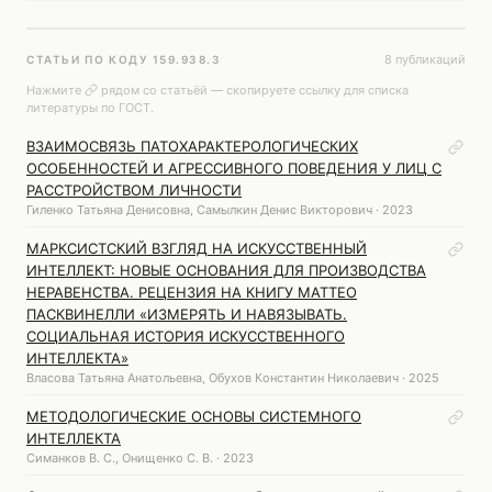
8 публикаций
СТАТЬИ ПО КОДУ 159.938.3
Нажмите
рядом со статьёй — скопируете ссылку для списка
литературы по ГОСТ.
ВЗАИМОСВЯЗЬ ПАТОХАРАКТЕРОЛОГИЧЕСКИХ
ОСОБЕННОСТЕЙ И АГРЕССИВНОГО ПОВЕДЕНИЯ У ЛИЦ С
РАССТРОЙСТВОМ ЛИЧНОСТИ
Гиленко Татьяна Денисовна, Самылкин Денис Викторович · 2023
МАРКСИСТСКИЙ ВЗГЛЯД НА ИСКУССТВЕННЫЙ
ИНТЕЛЛЕКТ: НОВЫЕ ОСНОВАНИЯ ДЛЯ ПРОИЗВОДСТВА
НЕРАВЕНСТВА. РЕЦЕНЗИЯ НА КНИГУ МАТТЕО
ПАСКВИНЕЛЛИ «ИЗМЕРЯТЬ И НАВЯЗЫВАТЬ.
СОЦИАЛЬНАЯ ИСТОРИЯ ИСКУССТВЕННОГО
ИНТЕЛЛЕКТА»
Власова Татьяна Анатольевна, Обухов Константин Николаевич · 2025
МЕТОДОЛОГИЧЕСКИЕ ОСНОВЫ СИСТЕМНОГО
ИНТЕЛЛЕКТА
Симанков В. С., Онищенко С. В. · 2023