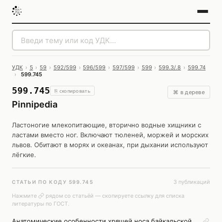
УДК
›
5
›
59
›
592/599
›
596/599
›
597/599
›
599
›
599.3/.8
›
599.74
›
599.745
599.745
⎘ скопировать
⌘ в дереве
Pinnipedia
Ластоногие млекопитающие, вторично водные хищники с
ластами вместо ног. Включают тюленей, моржей и морских
львов. Обитают в морях и океанах, при дыхании используют
лёгкие.
3 публикаций
СТАТЬИ ПО КОДУ 599.745
Нажмите
рядом со статьёй — скопируете ссылку для списка
литературы по ГОСТ.
Анатомические особенности хрящей носа байкальской