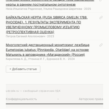
нерпы в раннем постнатальном онтогенезе
Нина Ильинична Рядинская, Ульяна Рашидовна Шарипова · 2025
БАЙКАЛЬСКАЯ НЕРПА (PUSA SIBIRICA GMELIN 1788,
PHOCIDAE). 1. РЕЗУЛЬТАТЫ ЭКСПЕРИМЕНТА ПО
УВЕЛИЧЕННОМУ ПРОМЫСЛОВОМУ ИЗЪЯТИЮ
(РЕТРОСПЕКТИВНАЯ ОЦЕНКА)
Петров Евгений Аполлонович · 2023
Многолетний дистанционный мониторинг лежбища
Eumetopias jubatus (Pinnipedia, Otariidae) на острове
Матыкиль в заповеднике «Магаданский» (Россия)
Кириллова А. Д., Утехина И. Г., Бурканов В. Н. · 2024
+ Добавить статью
udcode.ru — свободный справочник УДК
Конфиденциальность
·
Авторские права