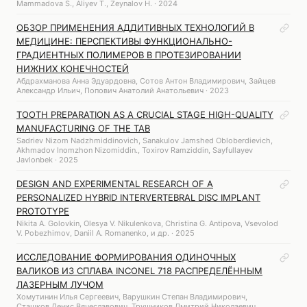
Mammadova S., Aliyev T., Zeynalov H. · 2024
ОБЗОР ПРИМЕНЕНИЯ АДДИТИВНЫХ ТЕХНОЛОГИЙ В
МЕДИЦИНЕ: ПЕРСПЕКТИВЫ ФУНКЦИОНАЛЬНО-
ГРАДИЕНТНЫХ ПОЛИМЕРОВ В ПРОТЕЗИРОВАНИИ
НИЖНИХ КОНЕЧНОСТЕЙ
Абдрахманова Анна Эдуардовна, Сотов Антон Владимирович, Зайцев
Александр Ильич, Попович Анатолий Анатольевич · 2023
TOOTH PREPARATION AS A CRUCIAL STAGE HIGH-QUALITY
MANUFACTURING OF THE TAB
Sadriev Nizom Nadzhmiddinovich, Sanakulov Jamshed Obloberdievich,
Akhmadov Inomzhon Nizomiddin., Toxirov Ramziddin, Sayfullayev
Javlonbek · 2025
DESIGN AND EXPERIMENTAL RESEARCH OF A
PERSONALIZED HYBRID INTERVERTEBRAL DISC IMPLANT
PROTOTYPE
Nikita A. Golovkin, Olesya V. Nikulenkova, Christina G. Antipova, Vsevolod
V. Pobezhimov, Daniil A. Romanenko, и др. · 2025
ИССЛЕДОВАНИЕ ФОРМИРОВАНИЯ ОДИНОЧНЫХ
ВАЛИКОВ ИЗ СПЛАВА INCONEL 718 РАСПРЕДЕЛЁННЫМ
ЛАЗЕРНЫМ ЛУЧОМ
Хомутинин Илья Сергеевич, Варушкин Степан Владимирович,
Сташков Денис Вячеславович, Трушников Дмитрий Николаевич,