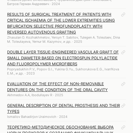
Батров Герман Андреевич · 2024
RESULTS OF SURGICAL TREATMENT OF PATIENTS WITH
CRITICAL ISCHAEMIA OF THE LOWER EXTREMITIES USING
BIFURCATION SELECTIVE PROFUNDOPLASTY WITH
REVERSED AUTOVENOUS GRAFTING
Zhasulan O. Kozhakhmetov, Yersyn T. Sabitov, Tulegen A. Toleutaev, Dina
M. Toleutayeva, Yernur M. Kazymov, и др. · 2025
DOUBLE LAYER TISSUE-ENGINEERED VASCULAR GRAFT OF
SMALL DIAMETER BASED ON ELECTROSPUN POLYLACTIDE
AND FLUOROPOLYMER MICROFIBERS
Popryadukhin P.V., Popov G.I., Yukina G.Yu., Sukhorukova E.G., Ivan'Kova
E.M., и др. · 2023
EVALUATION OF THE EFFECT OF NON-REMOVABLE
DENTURES ON THE CONDITION OF THE ORAL CAVITY
Akhmedov A.A, Ibodullayev R · 2025
GENERAL DESCRIPTION OF DENTAL PROSTHESIS AND THEIR
TYPES
Ismailov Bahadirjon Uraimovich · 2024
ТЕОРЕТИКО-МЕТОДИЧЕСКОЕ ОБОСНОВАНИЕ ВЫБОРА
НОВЫХ ПОДХОДОВ К СОЗДАНИЮ ФУНКЦИОНАЛЬНЫХ