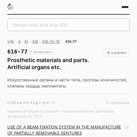
УДК
›
6
›
61
›
616
›
616-71/-78
›
616-77
616-77
⎘ скопировать
⌘ в дереве
Prosthetic materials and parts.
Artificial organs etc.
Искусственные органы и части тела, протезы конечностей,
клапаны сердца, имплантаты.
12 публикаций
СТАТЬИ ПО КОДУ 616-77
Нажмите
рядом со статьёй — скопируете ссылку для списка
литературы по ГОСТ.
USE OF A BEAM FIXATION SYSTEM IN THE MANUFACTURE
OF PARTIALLY REMOVABLE DENTURES