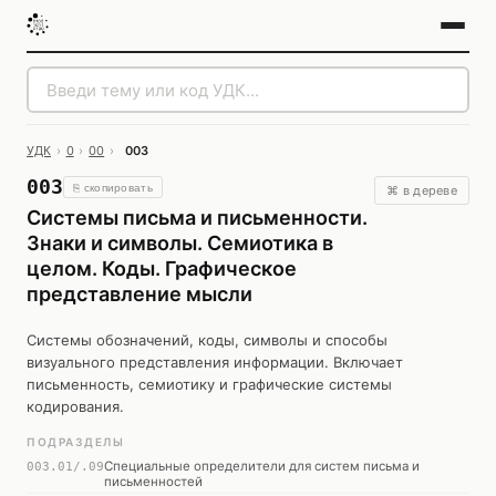
УДК
›
0
›
00
›
003
003
⎘ скопировать
⌘ в дереве
Системы письма и письменности.
Знаки и символы. Семиотика в
целом. Коды. Графическое
представление мысли
Системы обозначений, коды, символы и способы
визуального представления информации. Включает
письменность, семиотику и графические системы
кодирования.
ПОДРАЗДЕЛЫ
Специальные определители для систем письма и
003.01/.09
письменностей