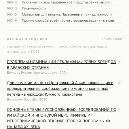
Системы письма. Графическое представление мысли
003.2
Письменности
003.3
Материалы для письма. Письменные принадлежности
003.5
Прочие способы графического воспроизведения мысли
003.6
9 публикаций
СТАТЬИ ПО КОДУ 003
Нажмите
рядом со статьёй — скопируете ссылку для списка
литературы по ГОСТ.
ПРОБЛЕМЫ НОМИНАЦИИ РЕКЛАМЫ МИРОВЫХ БРЕНДОВ
В АРАБСКИХ СТРАНАХ
Бекиров Рустем Александрович · 2024
Доисламские монеты Центральной Азии: локализация и
предварительные соображения по чтению монетных
легенд на находках Южного Казахстана
Babayarov Gaybulla · 2026
ОСНОВНЫЕ ТЕМЫ РУССКОЯЗЫЧНЫХ ИССЛЕДОВАНИЙ ПО
КИТАЙСКОЙ И ЯПОНСКОЙ ИЕРОГЛИФИКЕ И
ИЕРОГЛИФИЧЕСКОЙ ЛЕКСИКЕ ВТОРОЙ ПОЛОВИНЫ ХХ —
НАЧАЛА XXI ВЕКА