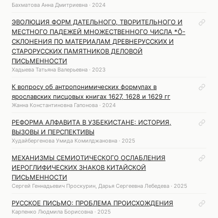
Бахматова Анна Дмитриевна · 2024
ЭВОЛЮЦИЯ ФОРМ ДАТЕЛЬНОГО, ТВОРИТЕЛЬНОГО И
МЕСТНОГО ПАДЕЖЕЙ МНОЖЕСТВЕННОГО ЧИСЛА *Ŏ-
СКЛОНЕНИЯ ПО МАТЕРИАЛАМ ДРЕВНЕРУССКИХ И
СТАРОРУССКИХ ПАМЯТНИКОВ ДЕЛОВОЙ
ПИСЬМЕННОСТИ
Хадыева Татьяна Валерьевна · 2023
К вопросу об антропонимических формулах в
ярославских писцовых книгах 1627, 1628 и 1629 гг
Жанна Константиновна Гапонова · 2024
РEФОРМA AЛФAВИТA В УЗБEКИСТAНE: ИСТОРИЯ,
ВЫЗОВЫ И ПEРСПEКТИВЫ
Худaйбeргeновa Умидa Комилджaновнa · 2025
МЕХАНИЗМЫ СЕМИОТИЧЕСКОГО ОСЛАБЛЕНИЯ
ИЕРОГЛИФИЧЕСКИХ ЗНАКОВ КИТАЙСКОЙ
ПИСЬМЕННОСТИ
Сергей Геннадьевич Проскурин, Дарья Сергеевна Лебедева · 2025
РУССКОЕ ПИСЬМО: ПРОБЛЕМА ПРОИСХОЖДЕНИЯ
Карпенко Людмила Борисовна · 2025