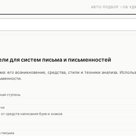
АВТО-ПОДБОР ✨
ОБ УД
ли для систем письма и письменностей
: его возникновение, средства, стили и техники анализа. Использ
ьменности.
ная ступень
ечи
от средств написания букв и знаков
и письма