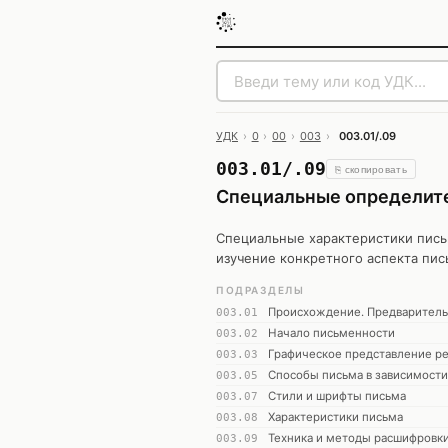
УДК
›
0
›
00
›
003
›
003.01/.09
003.01/.09
⎘ скопировать
Специальные определите
Специальные характеристики письма
изучение конкретного аспекта пис
ПОДРАЗДЕЛЫ
Происхождение. Предваритель
003.01
Начало письменности
003.02
Графическое представление р
003.03
Способы письма в зависимости 
003.05
Стили и шрифты письма
003.07
Характеристики письма
003.08
Техника и методы расшифровк
003.09