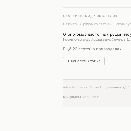
СТАТЬИ ПО КОДУ 003.01/.09
Нажмите
рядом со статьёй — скопируе
О многомерных точных решениях 
Косов Александр Аркадьевич, Семенов Эд
Ещё 26 статей в подразделах
+ Добавить статью
udcode.ru — свободный справочник УДК
Конфиденциальность