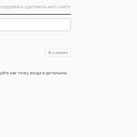
К
ПОДОБРАТЬ УДК
ПОИСК+
API
О САЙТЕ
⌘ в дереве
уйте как точку входа в детальное