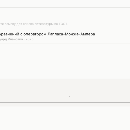
те ссылку для списка литературы по ГОСТ.
уравнений с оператором Лапласа–Монжа–Ампера
уард Иванович · 2025
·