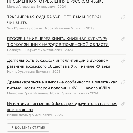
ПИСЬМЕННО УПОТРЕБЛЕНИЯ В РУССКОМ ЯЗЫКЕ
Малов Александр Витальевич · 2024
ТРАГИЧЕСКАЯ СУДЬБА УЧЕНОГО ЛАМЫ ЛОПСАН-
ЧИНМИТА
Зоя Юрьевна Доржун, Игорь Иванович Монгуш · 2023
ПРОСВЕЩЕНИЕ ЧЕРЕЗ КНИГУ: КНИЖНАЯ КУЛЬТУРА
ТЮРКОЯЗЫЧНЫХ НАРОДОВ ТЮМЕНСКОЙ ОБЛАСТИ
Насибулин Рифхат Мирхатамович · 2024
Деятельность абхазской интеллигенции в духовном
развитии абхазского общества в XIX – начале XX века
Ирина Хухутовна Дамения · 2025
Древнекарельские языковые особенности в памятниках
письменности второй половины XVII — начала XVIII в.
Муллонен Ирма Ивановна, Новак Ирина Петровна · 2024
Из истории письменной фиксации удмуртского названия
хомяка арлан
Ившин Леонид Михайлович · 2025
+ Добавить статью