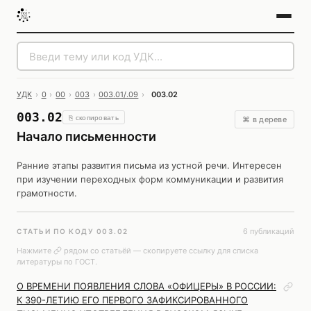
УДК
›
0
›
00
›
003
›
003.01/.09
›
003.02
003.02
⎘ скопировать
⌘ в дереве
Начало письменности
Ранние этапы развития письма из устной речи. Интересен
при изучении переходных форм коммуникации и развития
грамотности.
6 публикаций
СТАТЬИ ПО КОДУ 003.02
Нажмите
рядом со статьёй — скопируете ссылку для списка
литературы по ГОСТ.
О ВРЕМЕНИ ПОЯВЛЕНИЯ СЛОВА «ОФИЦЕРЫ» В РОССИИ:
К 390-ЛЕТИЮ ЕГО ПЕРВОГО ЗАФИКСИРОВАННОГО