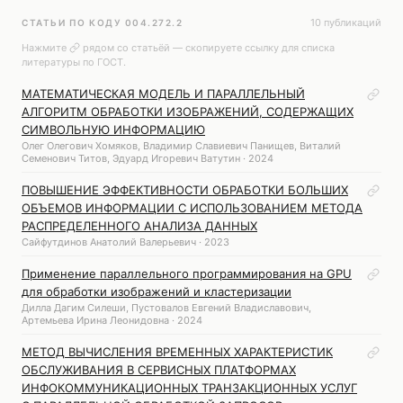
10 публикаций
СТАТЬИ ПО КОДУ 004.272.2
Нажмите
рядом со статьёй — скопируете ссылку для списка
литературы по ГОСТ.
МАТЕМАТИЧЕСКАЯ МОДЕЛЬ И ПАРАЛЛЕЛЬНЫЙ
АЛГОРИТМ ОБРАБОТКИ ИЗОБРАЖЕНИЙ, СОДЕРЖАЩИХ
СИМВОЛЬНУЮ ИНФОРМАЦИЮ
Олег Олегович Хомяков, Владимир Славиевич Панищев, Виталий
Семенович Титов, Эдуард Игоревич Ватутин · 2024
ПОВЫШЕНИЕ ЭФФЕКТИВНОСТИ ОБРАБОТКИ БОЛЬШИХ
ОБЪЕМОВ ИНФОРМАЦИИ С ИСПОЛЬЗОВАНИЕМ МЕТОДА
РАСПРЕДЕЛЕННОГО АНАЛИЗА ДАННЫХ
Сайфутдинов Анатолий Валерьевич · 2023
Применение параллельного программирования на GPU
для обработки изображений и кластеризации
Дилла Дагим Силеши, Пустовалов Евгений Владиславович,
Артемьева Ирина Леонидовна · 2024
МЕТОД ВЫЧИСЛЕНИЯ ВРЕМЕННЫХ ХАРАКТЕРИСТИК
ОБСЛУЖИВАНИЯ В СЕРВИСНЫХ ПЛАТФОРМАХ
ИНФОКОММУНИКАЦИОННЫХ ТРАНЗАКЦИОННЫХ УСЛУГ