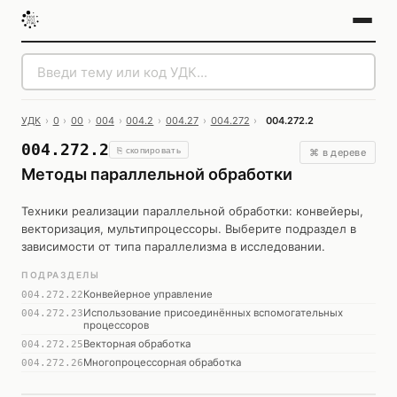
УДК
›
0
›
00
›
004
›
004.2
›
004.27
›
004.272
›
004.272.2
004.272.2
⎘ скопировать
⌘ в дереве
Методы параллельной обработки
Техники реализации параллельной обработки: конвейеры,
векторизация, мультипроцессоры. Выберите подраздел в
зависимости от типа параллелизма в исследовании.
ПОДРАЗДЕЛЫ
Конвейерное управление
004.272.22
Использование присоединённых вспомогательных
004.272.23
процессоров
Векторная обработка
004.272.25
Многопроцессорная обработка
004.272.26