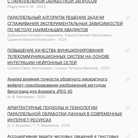
С ПАРАЛЛЕЛЬНОЙ ОБРАБОТКОЙ ЗАПРОСОВ
Редругина Н. М. · 2023
ПАРАЛЛЕЛЬНЫЙ АЛГОРИТМ РЕШЕНИЯ ЗАДАЧИ
СГЛАЖИВАНИЯ ЭКСПЕРИМЕНТАЛЬНЫХ ЗАВИСИМОСТЕЙ
ПО МЕТОДУ НАИМЕНЬШИХ КВАДРАТОВ
Добрынина Елизавета Андреевна, Ларкин Евгений Васильевич,
Цудиков Михаил Борисович · 2024
ПОВЫШЕНИЕ КАЧЕСТВА ФУНКЦИОНИРОВАНИЯ
ТЕЛЕКОММУНИКАЦИОННЫХ СИСТЕМ НА ОСНОВЕ
ИНТЕГРАЦИИ НЕЙРОННЫХ СЕТЕЙ
Сахнюк Павел Анатольевич, Сахнюк Татьяна Ивановна · 2023
Анализ влияния точности обратного дискретного
вейвлет-преобразования изображений методом
Винограда для формата JPEG XS
М. В. Бергерман · 2025
АРХИТЕКТУРНЫЕ ПОДХОДЫ И ТЕХНОЛОГИИ
ПАРАЛЛЕЛЬНОЙ ОБРАБОТКИ ДАННЫХ В СОВРЕМЕННЫХ
ИНТЕРНЕТ-РЕСУРСАХ
Д. А. Бощенко, Т. П. Машихина · 2026
Ассоциативная защита числовых сведений в текстовых