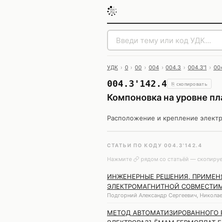
УДК
›
0
›
00
›
004
›
004.3
›
004.3'1
›
004
004.3'142.4
⎘ скопировать
Компоновка на уровне пла
Расположение и крепление электр
СТАТЬИ ПО КОДУ 004.3'142.4
Нажмите
рядом со статьёй — скопируе
ИНЖЕНЕРНЫЕ РЕШЕНИЯ, ПРИМЕН
ЭЛЕКТРОМАГНИТНОЙ СОВМЕСТИМ
Подгорний Александр Сергеевич, Николае
МЕТОД АВТОМАТИЗИРОВАННОГО Р