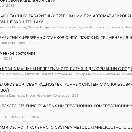
ОРТОВОЙ КАБЕЛЬНОЙ СЕТИ
пов · 2023
 МОНТАЖНЫХ, ГАБАРИТНЫХ ТРЕБОВАНИЙ ПРИ АВТОМАТИЗИРОВ
ОСМИЧЕСКОЙ ТЕХНИКИ
анович Шулепов, Сергей Игоревич Шестеряков, Вадим Игоревич Приходько, Илья 
АРИТНЫХ ФРЕЗЕРНЫХ СТАНКОВ С ЧПУ, ПОИСК ИХ ПРИМЕНЕНИЯ 
рий Сергеевич · 2024
еменное состояние
ч · 2024
 КОВША МАШИНЫ НЕПРЕРЫВНОГО ЛИТЬЯ И ДЕФОРМАЦИИ С ПОД
ор Васильевич, Михалев Сергей Викторович, Лернер Максим Михайлович, Михал
БЛОКОВ БОРТОВЫХ РАДИОЭЛЕКТРОННЫХ СИСТЕМ С ИСПОЛЬЗОВ
ОВОЙ
евна Данилова, Игорь Иванович Кочегаров · 2024
ЧЕСКОГО ЛЕЧЕНИЯ ТЯЖЕЛЫХ ИМПРЕССИОННО-КОМПРЕССИОННЫ
. Д., Емелин А. Л. · 2024
АМИ ОБЛАСТИ КОЛЕННОГО СУСТАВА МЕТОДОМ ЧРЕСКОСТНОГО О