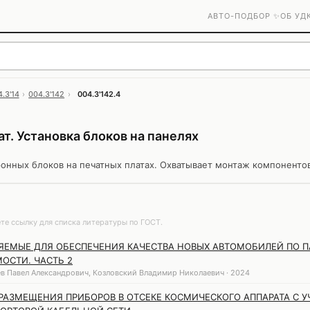
АВТО-ПОДБОР ✨
ОБ УД
.3'14
›
004.3'142
›
004.3'142.4
т. Установка блоков на панелях
онных блоков на печатных платах. Охватывает монтаж компонентов
те ссылку для списка литературы по ГОСТ.
ЯЕМЫЕ ДЛЯ ОБЕСПЕЧЕНИЯ КАЧЕСТВА НОВЫХ АВТОМОБИЛЕЙ ПО 
ОСТИ. ЧАСТЬ 2
в Павел Александрович, Козловский Владимир Николаевич · 2024
АЗМЕЩЕНИЯ ПРИБОРОВ В ОТСЕКЕ КОСМИЧЕСКОГО АППАРАТА С 