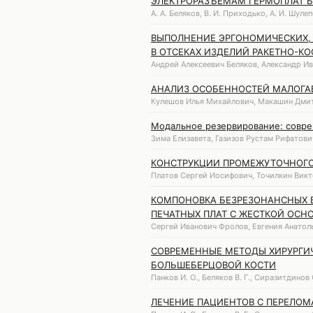
ЭЛЕКТРОРАЗЪЁМАМ ГЕРМОПЛАТ Б
А. А. Беляков, В. И. Приходько, А. И. Шуле
ВЫПОЛНЕНИЕ ЭРГОНОМИЧЕСКИХ,
В ОТСЕКАХ ИЗДЕЛИЙ РАКЕТНО-К
Андрей Алексеевич Беляков, Александр Ив
АНАЛИЗ ОСОБЕННОСТЕЙ МАЛОГАБ
Кулешов Илья Михайлович, Макашин Дмит
Модальное резервирование: совр
Зима Елизавета, Газизов Рустам Рифатови
КОНСТРУКЦИИ ПРОМЕЖУТОЧНОГО
Платов Сергей Иосифович, Точилкин Викт
КОМПОНОВКА БЕЗРЕЗОНАНСНЫХ 
ПЕЧАТНЫХ ПЛАТ С ЖЕСТКОЙ ОСН
Сергей Иванович Фролов, Евгения Анатоль
СОВРЕМЕННЫЕ МЕТОДЫ ХИРУРГИ
БОЛЬШЕБЕРЦОВОЙ КОСТИ
Панков И. О., Беляков В. Г., Сиразитдинов С
ЛЕЧЕНИЕ ПАЦИЕНТОВ С ПЕРЕЛОМ