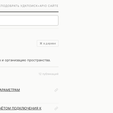
К
ПОДОБРАТЬ УДК
ПОИСК+
API
О САЙТЕ
⌘ в дереве
 и организацию пространства.
12 публикаций
ПАРАМЕТРАМ
УЧЁТОМ ПОДКЛЮЧЕНИЯ К