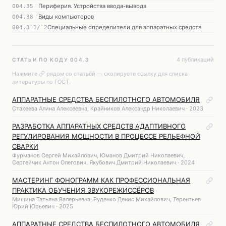
Периферия. Устройства ввода-вывода
004.35
Виды компьютеров
004.38
Специальные определители для аппаратных средств
004.3`1/`2
4 публикаций
СТАТЬИ ПО КОДУ 004.3
Нажмите
рядом со статьёй — скопируете ссылку для списка
литературы по ГОСТ.
АППАРАТНЫЕ СРЕДСТВА БЕСПИЛОТНОГО АВТОМОБИЛЯ
Стахеева Алина Алексеевна, Крайников Александр Николаевич · 2023
РАЗРАБОТКА АППАРАТНЫХ СРЕДСТВ АДАПТИВНОГО
РЕГУЛИРОВАНИЯ МОЩНОСТИ В ПРОЦЕССЕ РЕЛЬЕФНОЙ
СВАРКИ
Фурманов Сергей Михайлович, Юманов Дмитрий Николаевич,
Сергейчик Антон Олегович, Якубович Дмитрий Николаевич · 2024
МАСТЕРИНГ ФОНОГРАММ КАК ПРОФЕССИОНАЛЬНАЯ
ПРАКТИКА ОБУЧЕНИЯ ЗВУКОРЕЖИССЁРОВ
Мишина Татьяна Валерьевна, Руденко Денис Михайлович, Терентьев
Юрий Юрьевич · 2025
АППАРАТНЫЕ СРЕДСТВА БЕСПИЛОТНОГО АВТОМОБИЛЯ