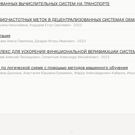
ВАННЫХ ВЫЧИСЛИТЕЛЬНЫХ СИСТЕМ НА ТРАНСПОРТЕ
ДИОЧАСТОТНЫХ МЕТОК В ДЕЦЕНТРАЛИЗОВАННЫХ СИСТЕМАХ ОБ
тьяна Николаевна, Ходырев Егор Сергеевич · 2023
тация
ева Алиса Павловна, Джадан Игорь Иванович · 2023
ЛЕКС ДЛЯ УСКОРЕНИЯ ФУНКЦИОНАЛЬНОЙ ВЕРИФИКАЦИИ СИСТЕМ
ев Алексей Леонидович, Силантьев Александр Михайлович · 2023
 по логической схеме с помощью методов машинного обучения
вна Дыскина, Анастасия Юрьевна Еременко, Фёдор Александрович Кабанов, Илья 
·