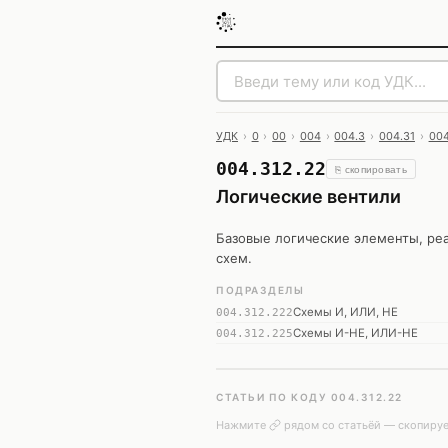
УДК
›
0
›
00
›
004
›
004.3
›
004.31
›
004
004.312.22
⎘ скопировать
Логические вентили
Базовые логические элементы, ре
схем.
ПОДРАЗДЕЛЫ
Схемы И, ИЛИ, НЕ
004.312.222
Схемы И-НЕ, ИЛИ-НЕ
004.312.225
СТАТЬИ ПО КОДУ 004.312.22
Нажмите
рядом со статьёй — скопируе