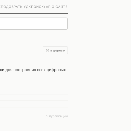
К
ПОДОБРАТЬ УДК
ПОИСК+
API
О САЙТЕ
⌘ в дереве
ки для построения всех цифровых
5 публикаций