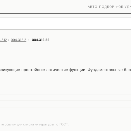
АВТО-ПОДБОР ✨
ОБ УД
.312
›
004.312.2
›
004.312.22
ализующие простейшие логические функции. Фундаментальные бло
те ссылку для списка литературы по ГОСТ.