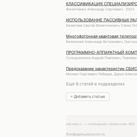
КЛАССИФИКАЦИЯ СПЕЦИАЛИЗИРО
Филипченко Александр Сергеевич · 2023
ИСПОЛЬЗОВАНИЕ ПАССИВНЫХ РА
Беззатеев Сергей Валентинович, Елина Та
Многофотонная квантовая телепор
Белинский Александр Витальевич, Григорь
ПРОГРАММНО-АППАРАТНЫЙ КОМП
Солодовников Андрей Павлович, Переверз
Предсказание характеристик СБИС
Михаил Сергеевич Лебедев, Дарья Алексее
Ещё 8 статей в подразделах
+ Добавить статью
udcode.ru — свободный справочник УДК
Конфиденциальность