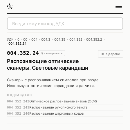
УДК
›
0
›
00
›
004
›
004.3
›
004.35
›
004.352
›
004.352.2
›
004.352.24
004.352.24
⎘ скопировать
⌘ в дереве
Распознающие оптические
сканеры. Световые карандаши
Сканеры с распознаванием символов при вводе.
Используют оптические карандаши и датчики.
ПОДРАЗДЕЛЫ
Оптическое распознавание знаков (OCR)
004.352.242
Распознавание рукописного текста
004.352.243
Распознавание штриховых кодов
004.352.246