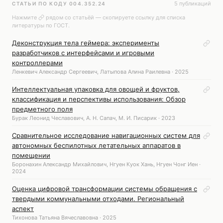
5 публикаций
СТАТЬИ ПО КОДУ 004.352.24
Нажмите
рядом со статьёй — скопируете ссылку для списка
литературы по ГОСТ.
Деконструкция тела геймера: эксперименты
разработчиков с интерфейсами и игровыми
контроллерами
Ленкевич Александр Сергеевич, Латыпова Алина Раилевна · 2025
Интеллектуальная упаковка для овощей и фруктов,
классификация и перспективы использования: Обзор
предметного поля
Бурак Леонид Чеславович, А. Н. Сапач, М. И. Писарик · 2023
Сравнительное исследование навигационных систем для
автономных беспилотных летательных аппаратов в
помещении
Боронахин Александр Михайлович, Нгуен Куок Хань, Нгуен Чонг Иен ·
2024
Оценка цифровой трансформации системы обращения с
твердыми коммунальными отходами. Региональный
аспект
Тихонова Татьяна Вячеславовна · 2025