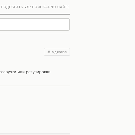
К
ПОДОБРАТЬ УДК
ПОИСК+
API
О САЙТЕ
⌘ в дереве
агрузки или регулировки