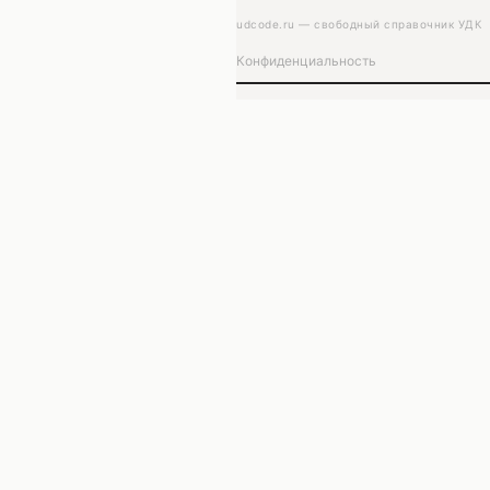
udcode.ru — свободный справочник УДК
Конфиденциальность