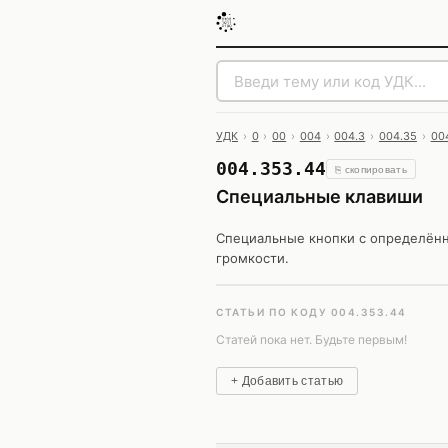
УДК
›
0
›
00
›
004
›
004.3
›
004.35
›
00
004.353.44
⎘ скопировать
Специальные клавиши
Специальные кнопки с определённ
громкости.
СТАТЬИ ПО КОДУ 004.353.44
Статей пока нет. Будьте первым!
+ Добавить статью