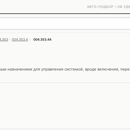
АВТО-ПОДБОР ✨
ОБ УД
4.353
›
004.353.4
›
004.353.44
ым назначением для управления системой, вроде включения, перез