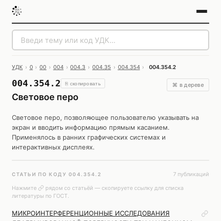
УДК
›
0
›
00
›
004
›
004.3
›
004.35
›
004.354
›
004.354.2
004.354.2
⎘ скопировать
⌘ в дереве
Световое перо
Световое перо, позволяющее пользователю указывать на
экран и вводить информацию прямым касанием.
Применялось в ранних графических системах и
интерактивных дисплеях.
7 публикаций
СТАТЬИ ПО КОДУ 004.354.2
Нажмите
рядом со статьёй — скопируете ссылку для списка
литературы по ГОСТ.
МИКРОИНТЕРФЕРЕНЦИОННЫЕ ИССЛЕДОВАНИЯ