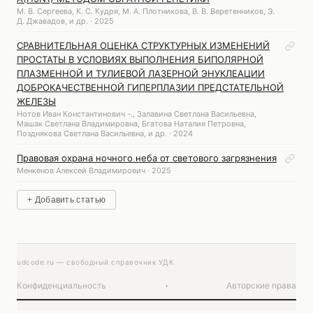
М. В. Сергеева, К. С. Кудря, М. А. Плотникова, В. В. Веретенников, Э.
Д. Джавадов, и др. · 2025
СРАВНИТЕЛЬНАЯ ОЦЕНКА СТРУКТУРНЫХ ИЗМЕНЕНИЙ
ПРОСТАТЫ В УСЛОВИЯХ ВЫПОЛНЕНИЯ БИПОЛЯРНОЙ
ПЛАЗМЕННОЙ И ТУЛИЕВОЙ ЛАЗЕРНОЙ ЭНУКЛЕАЦИИ
ДОБРОКАЧЕСТВЕННОЙ ГИПЕРПЛАЗИИ ПРЕДСТАТЕЛЬНОЙ
ЖЕЛЕЗЫ
Нотов Иван Константинович -., Залавина Светлана Васильевна,
Машак Светлана Владимировна, Бгатова Наталия Петровна,
Позднякова Светлана Васильевна, и др. · 2024
Правовая охрана ночного неба от светового загрязнения
Менкенов Алексей Владимирович · 2025
+ Добавить статью
udcode.ru — свободный справочник УДК
Конфиденциальность
·
Авторские права