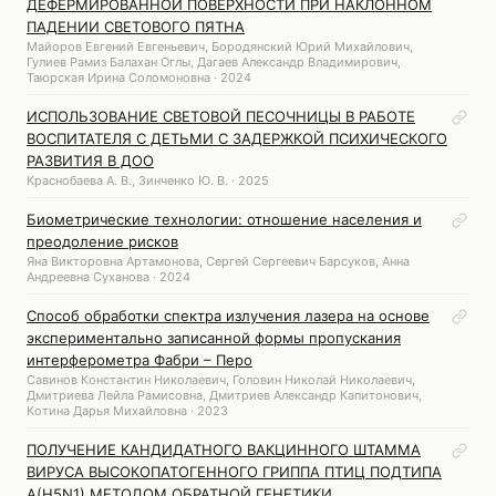
ДЕФЕРМИРОВАННОЙ ПОВЕРХНОСТИ ПРИ НАКЛОННОМ
ПАДЕНИИ СВЕТОВОГО ПЯТНА
Майоров Евгений Евгеньевич, Бородянский Юрий Михайлович,
Гулиев Рамиз Балахан Оглы, Дагаев Александр Владимирович,
Таюрская Ирина Соломоновна · 2024
ИСПОЛЬЗОВАНИЕ СВЕТОВОЙ ПЕСОЧНИЦЫ В РАБОТЕ
ВОСПИТАТЕЛЯ С ДЕТЬМИ С ЗАДЕРЖКОЙ ПСИХИЧЕСКОГО
РАЗВИТИЯ В ДОО
Краснобаева А. В., Зинченко Ю. В. · 2025
Биометрические технологии: отношение населения и
преодоление рисков
Яна Викторовна Артамонова, Сергей Сергеевич Барсуков, Анна
Андреевна Суханова · 2024
Способ обработки спектра излучения лазера на основе
экспериментально записанной формы пропускания
интерферометра Фабри – Перо
Савинов Константин Николаевич, Головин Николай Николаевич,
Дмитриева Лейла Рамисовна, Дмитриев Александр Капитонович,
Котина Дарья Михайловна · 2023
ПОЛУЧЕНИЕ КАНДИДАТНОГО ВАКЦИННОГО ШТАММА
ВИРУСА ВЫСОКОПАТОГЕННОГО ГРИППА ПТИЦ ПОДТИПА
A(H5N1) МЕТОДОМ ОБРАТНОЙ ГЕНЕТИКИ