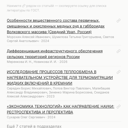
Нажмите
рядом со статьёй — скопируете ссылку для списка
литературы по ГОСТ.
Особенности вещественного состава первичных,
смешанных и окисленных медных руд в габброидах
Волковского массива (Средний Урал, Россия)
Морохин Алексей Иванович, Шумилова Татьяна Григорьевна, Светов
Сергей Анатольевич · 2024
Дифференциация инфраструктурного обеспечения
сельских территорий регионов России
Меренкова И. Н., Новикова И. И. · 2026
ИССЛЕДОВАНИЕ ПРОЦЕССОВ ТЕПЛООБМЕНА В
НАГРЕВАТЕЛЬНОМ УСТРОЙСТВЕ ДЛЯ ТЕРМОМИГРАЦИИ
ЖИДКИХ ВКЛЮЧЕНИЙ В КРЕМНИИ
Середин Борис Михайлович, Попов Виктор Павлович, Малибашев
Александр Владимирович, Зиненко Марина Борисовна, Скиданов
Алексей Александрович · 2023
«ЭКОНОМИКА ТЕХНОЛОГИЙ» КАК НАПРАВЛЕНИЕ НАУКИ:
РЕСТРОСПЕКТИВА И ПЕРСПЕКТИВА
Сухарев Олег Сергеевич · 2024
Ещё 7 статей в подразделах