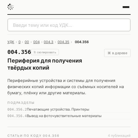
УДК
›
0
›
00
›
004
›
004.3
›
004.35
›
004.356
004.356
⎘ скопировать
⌘ в дереве
Периферия для получения
твёрдых копий
Периферийные устройства и системы для получения
физических копий информации со съёмных носителей на
бумагу, плёнку или другие материалы.
ПОДРАЗДЕЛЫ
Печатающие устройства. Принтеры
004.356.2
Вывод на фоточувствительные материалы
004.356.4
4 публикаций
СТАТЬИ ПО КОДУ 004.356