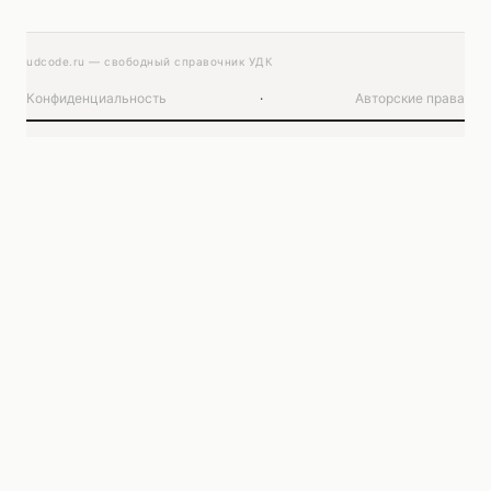
udcode.ru — свободный справочник УДК
Конфиденциальность
·
Авторские права