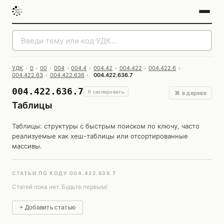
УДК
›
0
›
00
›
004
›
004.4
›
004.42
›
004.422
›
004.422.6
›
004.422.63
›
004.422.636
›
004.422.636.7
004.422.636.7
⎘ скопировать
⌘ в дереве
Таблицы
Таблицы: структуры с быстрым поиском по ключу, часто
реализуемые как хеш-таблицы или отсортированные
массивы.
СТАТЬИ ПО КОДУ 004.422.636.7
Статей пока нет. Будьте первым!
+ Добавить статью