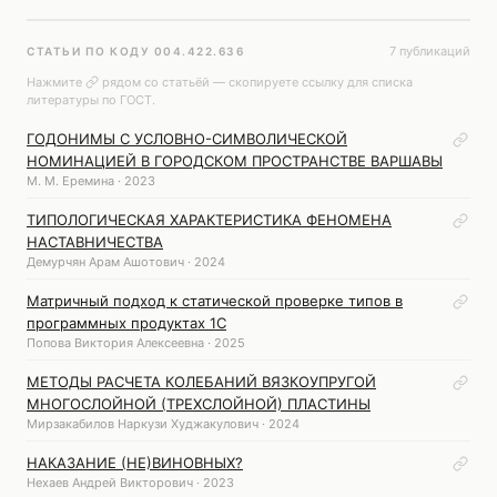
7 публикаций
СТАТЬИ ПО КОДУ 004.422.636
Нажмите
рядом со статьёй — скопируете ссылку для списка
литературы по ГОСТ.
ГОДОНИМЫ С УСЛОВНО-СИМВОЛИЧЕСКОЙ
НОМИНАЦИЕЙ В ГОРОДСКОМ ПРОСТРАНСТВЕ ВАРШАВЫ
М. М. Еремина · 2023
ТИПОЛОГИЧЕСКАЯ ХАРАКТЕРИСТИКА ФЕНОМЕНА
НАСТАВНИЧЕСТВА
Демурчян Арам Ашотович · 2024
Матричный подход к статической проверке типов в
программных продуктах 1С
Попова Виктория Алексеевна · 2025
МЕТОДЫ РАСЧЕТА КОЛЕБАНИЙ ВЯЗКОУПРУГОЙ
МНОГОСЛОЙНОЙ (ТРЕХСЛОЙНОЙ) ПЛАСТИНЫ
Мирзакабилов Наркузи Худжакулович · 2024
НАКАЗАНИЕ (НЕ)ВИНОВНЫХ?
Нехаев Андрей Викторович · 2023