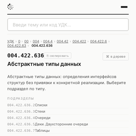
УДК
›
0
›
00
›
004
›
004.4
›
004.42
›
004.422
›
004.422.6
›
004.422.63
›
004.422.636
004.422.636
⎘ скопировать
⌘ в дереве
Абстрактные типы данных
Абстрактные типы данных: определения интерфейсов
структур без привязки к конкретной реализации. Выберите
подраздел по типу.
ПОДРАЗДЕЛЫ
Списки
004.422.636.2
Стеки
004.422.636.3
Очереди
004.422.636.4
Деки. Двухсторонние очереди
004.422.636.5
Таблицы
004.422.636.7