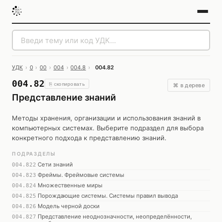
УДК
›
0
›
00
›
004
›
004.8
›
004.82
004.82
⎘ скопировать
⌘ в дереве
Представление знаний
Методы хранения, организации и использования знаний в
компьютерных системах. Выберите подраздел для выбора
конкретного подхода к представлению знаний.
ПОДРАЗДЕЛЫ
Сети знаний
004.822
Фреймы. Фреймовые системы
004.823
Множественные миры
004.824
Порождающие системы. Системы правил вывода
004.825
Модель черной доски
004.826
Представление неоднозначности, неопределённости,
004.827