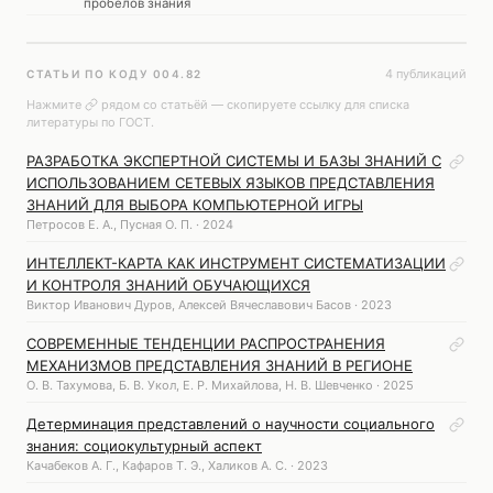
пробелов знания
4 публикаций
СТАТЬИ ПО КОДУ 004.82
Нажмите
рядом со статьёй — скопируете ссылку для списка
литературы по ГОСТ.
РАЗРАБОТКА ЭКСПЕРТНОЙ СИСТЕМЫ И БАЗЫ ЗНАНИЙ С
ИСПОЛЬЗОВАНИЕМ СЕТЕВЫХ ЯЗЫКОВ ПРЕДСТАВЛЕНИЯ
ЗНАНИЙ ДЛЯ ВЫБОРА КОМПЬЮТЕРНОЙ ИГРЫ
Петросов Е. А., Пусная О. П. · 2024
ИНТЕЛЛЕКТ-КАРТА КАК ИНСТРУМЕНТ СИСТЕМАТИЗАЦИИ
И КОНТРОЛЯ ЗНАНИЙ ОБУЧАЮЩИХСЯ
Виктор Иванович Дуров, Алексей Вячеславович Басов · 2023
СОВРЕМЕННЫЕ ТЕНДЕНЦИИ РАСПРОСТРАНЕНИЯ
МЕХАНИЗМОВ ПРЕДСТАВЛЕНИЯ ЗНАНИЙ В РЕГИОНЕ
О. В. Тахумова, Б. В. Укол, Е. Р. Михайлова, Н. В. Шевченко · 2025
Детерминация представлений о научности социального
знания: социокультурный аспект
Качабеков А. Г., Кафаров Т. Э., Халиков А. С. · 2023