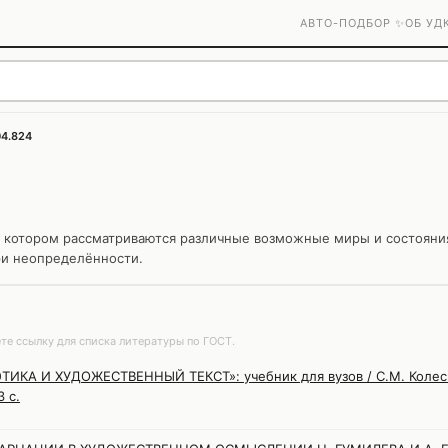
АВТО-ПОДБОР ✨
ОБ УД
04.824
и котором рассматриваются различные возможные миры и состояния
ри неопределённости.
те ссылку для списка литературы по ГОСТ.
А И ХУДОЖЕСТВЕННЫЙ ТЕКСТ»: учебник для вузов / С.М. Колесник
 с.