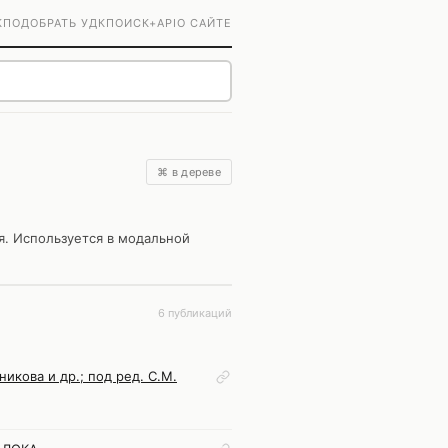
К
ПОДОБРАТЬ УДК
ПОИСК+
API
О САЙТЕ
⌘ в дереве
. Используется в модальной
6 публикаций
ова и др.; под ред. С.М.