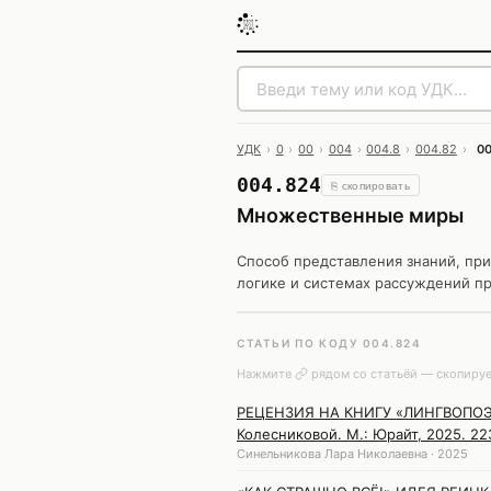
УДК
›
0
›
00
›
004
›
004.8
›
004.82
›
0
004.824
⎘ скопировать
Множественные миры
Способ представления знаний, пр
логике и системах рассуждений п
СТАТЬИ ПО КОДУ 004.824
Нажмите
рядом со статьёй — скопируе
РЕЦЕНЗИЯ НА КНИГУ «ЛИНГВОПОЭТИК
Колесниковой. М.: Юрайт, 2025. 223
Синельникова Лара Николаевна · 2025