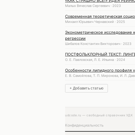
«КАК СТРАШНО ВСЁ!» ИДЕЯ РЕИН
Малых Вячеслав Сергеевич · 2023
Современная теоретическая социо
Михаил Юрьевич Чернавский · 2025
Эконометрическое исследование 
регрессии
Шибалов Константин Викторович · 2023
ПОСТФОЛЬКЛОРНЫЙ ТЕКСТ: ЛИНГ
О. Е. Павловская, Л. Е. Ильина · 2024
Особенности липидного профиля 
Е. В. Самойлова, Т. П. Миронова, И. Л. Дав
+ Добавить статью
udcode.ru — свободный справочник УДК
Конфиденциальность