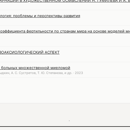
КАРНАЦИИ В ХУДОЖЕСТВЕННОМ ОСМЫСЛЕНИИ Н. ГУМИЛЕВА И А. 
логия: проблемы и перспективы развития
коэффициента фертильности по странам мира на основе моделей 
ВОАКСИОЛОГИЧЕСКИЙ АСПЕКТ
у больных множественной миеломой
ыдкин, А. С. Сустретов, Т. Ю. Степанова, и др. · 2023
·