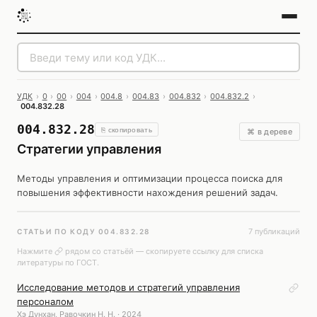
УДК
›
0
›
00
›
004
›
004.8
›
004.83
›
004.832
›
004.832.2
›
004.832.28
004.832.28
⎘ скопировать
⌘ в дереве
Стратегии управления
Методы управления и оптимизации процесса поиска для
повышения эффективности нахождения решений задач.
7 публикаций
СТАТЬИ ПО КОДУ 004.832.28
Нажмите
рядом со статьёй — скопируете ссылку для списка
литературы по ГОСТ.
Исследование методов и стратегий управления
персоналом
Хэ Дунхан, Равочкин Н. Н. · 2024