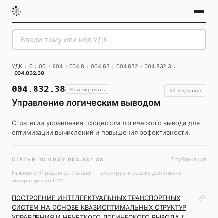
УДК
›
0
›
00
›
004
›
004.8
›
004.83
›
004.832
›
004.832.3
›
004.832.38
004.832.38
⎘ скопировать
⌘ в дереве
Управление логическим выводом
Стратегии управления процессом логического вывода для
оптимизации вычислений и повышения эффективности.
7 публикаций
СТАТЬИ ПО КОДУ 004.832.38
Нажмите
рядом со статьёй — скопируете ссылку для списка
литературы по ГОСТ.
ПОСТРОЕНИЕ ИНТЕЛЛЕКТУАЛЬНЫХ ТРАНСПОРТНЫХ
СИСТЕМ НА ОСНОВЕ КВАЗИОПТИМАЛЬНЫХ СТРУКТУР
УПРАВЛЕНИЯ И НЕЧЕТКОГО ЛОГИЧЕСКОГО ВЫВОДА *