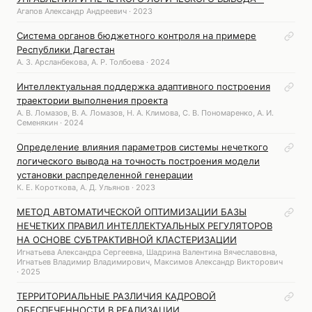
Агапов Александр Андреевич · 2023
Система органов бюджетного контроля на примере
Республики Дагестан
А. З. Арсланбекова, А. Р. Толбоева · 2024
Интеллектуальная поддержка адаптивного построения
траектории выполнения проекта
А. В. Ломазов, В. А. Ломазов, Н. А. Климова, С. В. Пономаренко, А. И.
Семенякин · 2024
Определение влияния параметров системы нечеткого
логического вывода на точность построения модели
установки распределенной генерации
К. Е. Короткова, А. Д. Ульянов · 2023
МЕТОД АВТОМАТИЧЕСКОЙ ОПТИМИЗАЦИИ БАЗЫ
НЕЧЕТКИХ ПРАВИЛ ИНТЕЛЛЕКТУАЛЬНЫХ РЕГУЛЯТОРОВ
НА ОСНОВЕ СУБТРАКТИВНОЙ КЛАСТЕРИЗАЦИИ
Игнатьева Александра Сергеевна, Шадрина Валентина Вячеславовна,
Игнатьев Владимир Владимирович, Максимов Александр Викторович
· 2025
ТЕРРИТОРИАЛЬНЫЕ РАЗЛИЧИЯ КАДРОВОЙ
ОБЕСПЕЧЕННОСТИ В РЕАЛИЗАЦИИ