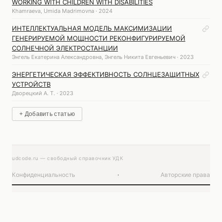
WORKING WITH CHILDREN WITH DISABILITIES
Khamraeva, Umida Madrimovna · 2024
ИНТЕЛЛЕКТУАЛЬНАЯ МОДЕЛЬ МАКСИМИЗАЦИИ
ГЕНЕРИРУЕМОЙ МОЩНОСТИ РЕКОНФИГУРИРУЕМОЙ
СОЛНЕЧНОЙ ЭЛЕКТРОСТАНЦИИ
Энгель Екатерина Александровна, Энгель Никита Евгеньевич · 2023
ЭНЕРГЕТИЧЕСКАЯ ЭФФЕКТИВНОСТЬ СОЛНЦЕЗАЩИТНЫХ
УСТРОЙСТВ
Дворецкий А. Т. · 2023
+ Добавить статью
udcode.ru — свободный справочник УДК
Конфиденциальность
·
Авторские права