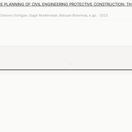
E PLANNING OF CIVIL ENGINEERING PROTECTIVE CONSTRUCTION: T
onorov Dorligjav, Sugar Munkhnaran, Batsuuri Bolormaa, и др. · 2023
·