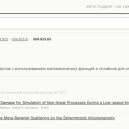
АВТО-ПОДБОР ✨
ОБ УД
4.925
›
004.925.8
›
004.925.83
ктов с использованием математических функций и сплайнов для оп
те ссылку для списка литературы по ГОСТ.
c Damage for Simulation of Non-linear Processes During a Low-speed Im
.Petrov, Viktor P. Epifanov · 2025
ve Meta-Rayleigh Scattering on the Deterministic Inhomogeneity