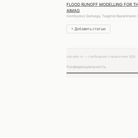
FLOOD RUNOFF MODELLING FOR TH
AIMAG
Gombodorj Gantulga, Tsegmid Bazarkhand, D
+ Добавить статью
udcode.ru — свободный справочник УДК
Конфиденциальность