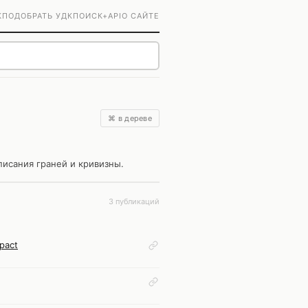
К
ПОДОБРАТЬ УДК
ПОИСК+
API
О САЙТЕ
⌘ в дереве
исания граней и кривизны.
3 публикаций
pact