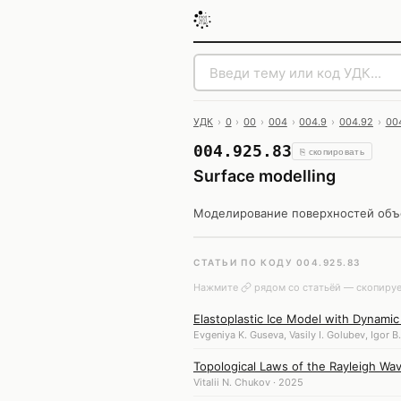
УДК
›
0
›
00
›
004
›
004.9
›
004.92
›
00
004.925.83
⎘ скопировать
Surface modelling
Моделирование поверхностей объе
СТАТЬИ ПО КОДУ 004.925.83
Нажмите
рядом со статьёй — скопируе
Elastoplastic Ice Model with Dynami
Evgeniya K. Guseva, Vasily I. Golubev, Igor B
Topological Laws of the Rayleigh Wa
Vitalii N. Chukov · 2025