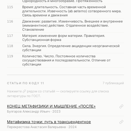
Однородность и многообразие. Протяженность
Время: длительность. Составная часть временной
115
длительности. Извечность (ab aeterno) сотворенного мира.
Связь времени и движения
Движение: развитие. Изменчивость. Внешнее и внутреннее
116
(имманентное) действие. Отдаленное воздействие.
Становление
Материя: изменение форм материи. Праматерия.
117
Субстанционная форма
Сила. Энергия. Определение акциденции неорганической
118
субстанции
Количество. Число. Постоянное количества
119
сосуществования и последовательности. Отличие от
субстанции
7 публикаций
СТАТЬИ ПО КОДУ 11
Нажмите
рядом со статьёй — скопируете ссылку для списка
литературы по ГОСТ.
КОНЕЦ МЕТАФИЗИКИ И МЫШЛЕНИЕ «ПОСЛЕ»
Булгаров Александр Ильич · 2023
Метафизика точки: путь в трансцендентное
Перекрестова Анастасия Валерьевна · 2024