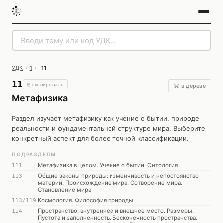
УДК
›
1
›
11
11
⎘ скопировать
⌘ в дереве
Метафизика
Раздел изучает метафизику как учение о бытии, природе
реальности и фундаментальной структуре мира. Выберите
конкретный аспект для более точной классификации.
ПОДРАЗДЕЛЫ
Метафизика в целом. Учение о бытии. Онтология
111
Общие законы природы: изменчивость и непостоянство
113
материи. Происхождение мира. Сотворение мира.
Становление мира
Космология. Философия природы
113/119
Пространство: внутреннее и внешнее место. Размеры.
114
Пустота и заполненность. Бесконечность пространства.