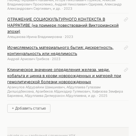
Владимирович Прокопенко, Андрей Николаевич Одиреев, Александр
Александрович Сергиевич, и др. · 2023
ОТРАЖЕНИЕ СОЦИОКУЛЬТУРНОГО КОНТЕКСТА В
НАРРАТИВЕ (на примере повествований Викторианской
эпохи)
Алещанова Ирина Владимировна · 2023
Исчисляемость материального бытия: дискретность,
континуальность или неделимость
Андрей Армович Грибков · 2023
Клиническое значение определения железа, меди,
кобальта и цинка в крови новорожденных и матерей при
гемолитической болезни новорожденных
Арзикулов Абдурайим Шамшиевич, Абдуллаева Гулаззам
Дилшодбековна, Арзибеков Абдикадир Гулямович, Хафизова Земфира
Бариевна, Абдуллаева Дилмурахон Абдуллаевна, и др. · 2025
+ Добавить статью
udcode.ru — свободный справочник УДК