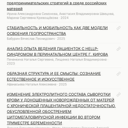
предпринимательских стратегий в среде российских
матерей
Ирина Александровна Симонова, Анастасия Владимировна Швецова,
Марина Сергеевна Кривощёкова · 2024
СТАБИЛЬНОСТЬ И МОБИЛЬНОСТЬ КАК ДВЕ МОДЕЛИ
ОСВОЕНИЯ ГЕОПРОСТРАНСТВА
Бабурин Вячеслав Леонидович · 2025
АНАЛИЗ ОПЫТА ВЕДЕНИЯ ПАЦИЕНТОК С HELLP-
СИНДРОМОМ В ПЕРИНАТАЛЬНОМ ЦЕНТРЕ Г. КИРОВА
Печенкина Наталья Сергеевна, Лищенко Наталья Владимировна ·
2023
ОБРАЗНАЯ СТРУКТУРА И ЕЕ СМЫСЛЫ: СОЗНАНИЕ
ЕСТЕСТВЕННОЕ И ИСКУССТВЕННОЕ
Афанасьева Наталья Алексеевна · 2025
ИЗМЕНЕНИЕ ЭЛЕКТРОЛИТНОГО СОСТАВА СЫВОРОТКИ
КРОВИ У ДОНОШЕННЫХ НОВОРОЖДЕННЫХ ОТ МАТЕРЕЙ
С ХРОНИЧЕСКОЙ ПЛАЦЕНТАРНОЙ НЕДОСТАТОЧНОСТЬЮ,
ОБУСЛОВЛЕННОЙ ОБОСТРЕНИЕМ
ЦИТОМЕГАЛОВИРУСНОЙ ИНФЕКЦИИ ВО ВТОРОМ
ТРИМЕСТРЕ БЕРЕМЕННОСТИ
Леонид Гиршевич Нахамчен, Игорь Николаевич Гориков, Алексей