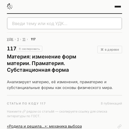
УДК
›
1
›
11
›
117
117
⎘ скопировать
⌘ в дереве
Материя: изменение форм
материи. Праматерия.
Субстанционная форма
Анализирует материю, её изменения, праматерию и
субстанциальные формы как основы физического мира.
8 публикаций
СТАТЬИ ПО КОДУ 117
Нажмите
рядом со статьёй — скопируете ссылку для списка
литературы по ГОСТ.
«Родила и решила…»: механика выбора