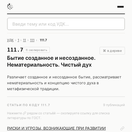
УДК
›
1
›
11
›
111
›
111.7
111.7
⎘ скопировать
⌘ в дереве
Бытие созданное и несозданное.
Нематериальность. Чистый дух
Различает созданное и несозданное бытие, рассматривает
нематериальность и концепцию чистого духа в
метафизической традиции.
9 публикаций
СТАТЬИ ПО КОДУ 111.7
Нажмите
рядом со статьёй — скопируете ссылку для списка
литературы по ГОСТ.
РИСКИ И УГРОЗЫ, ВОЗНИКАЮЩИЕ ПРИ РАЗВИТИИ