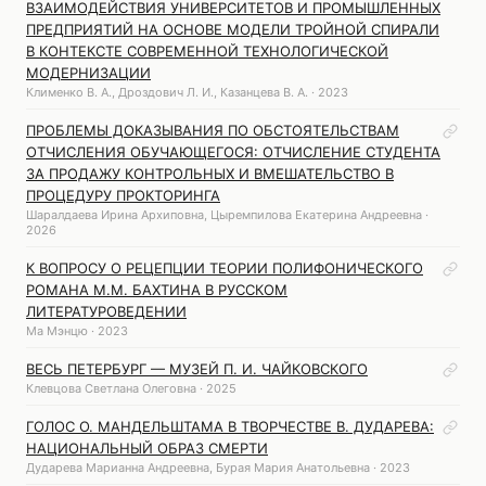
ВЗАИМОДЕЙСТВИЯ УНИВЕРСИТЕТОВ И ПРОМЫШЛЕННЫХ
ПРЕДПРИЯТИЙ НА ОСНОВЕ МОДЕЛИ ТРОЙНОЙ СПИРАЛИ
В КОНТЕКСТЕ СОВРЕМЕННОЙ ТЕХНОЛОГИЧЕСКОЙ
МОДЕРНИЗАЦИИ
Клименко В. А., Дроздович Л. И., Казанцева В. А. · 2023
ПРОБЛЕМЫ ДОКАЗЫВАНИЯ ПО ОБСТОЯТЕЛЬСТВАМ
ОТЧИСЛЕНИЯ ОБУЧАЮЩЕГОСЯ: ОТЧИСЛЕНИЕ СТУДЕНТА
ЗА ПРОДАЖУ КОНТРОЛЬНЫХ И ВМЕШАТЕЛЬСТВО В
ПРОЦЕДУРУ ПРОКТОРИНГА
Шаралдаева Ирина Архиповна, Цыремпилова Екатерина Андреевна ·
2026
К ВОПРОСУ О РЕЦЕПЦИИ ТЕОРИИ ПОЛИФОНИЧЕСКОГО
РОМАНА М.М. БАХТИНА В РУССКОМ
ЛИТЕРАТУРОВЕДЕНИИ
Ма Мэнцю · 2023
ВЕСЬ ПЕТЕРБУРГ — МУЗЕЙ П. И. ЧАЙКОВСКОГО
Клевцова Светлана Олеговна · 2025
ГОЛОС О. МАНДЕЛЬШТАМА В ТВОРЧЕСТВЕ В. ДУДАРЕВА:
НАЦИОНАЛЬНЫЙ ОБРАЗ СМЕРТИ
Дударева Марианна Андреевна, Бурая Мария Анатольевна · 2023