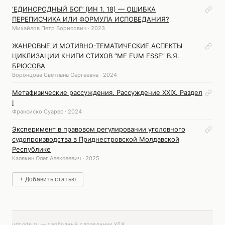
‘ЕДИНОРОДНЫЙ БОГ’ (ИН 1. 18) — ОШИБКА
ПЕРЕПИСЧИКА ИЛИ ФОРМУЛА ИСПОВЕДАНИЯ?
Михайлов Петр Борисович · 2023
ЖАНРОВЫЕ И МОТИВНО-ТЕМАТИЧЕСКИЕ АСПЕКТЫ
ЦИКЛИЗАЦИИ КНИГИ СТИХОВ “ME EUM ESSE” В.Я.
БРЮСОВА
Воронцова Светлана Сергеевна · 2024
Метафизические рассуждения. Рассуждение XXIX. Раздел
I
Франсиско Суарес · 2024
Эксперимент в правовом регулировании уголовного
судопроизводства в Приднестровской Молдавской
Республике
Калякин Олег Алексеевич · 2025
+ Добавить статью
udcode.ru — свободный справочник УДК