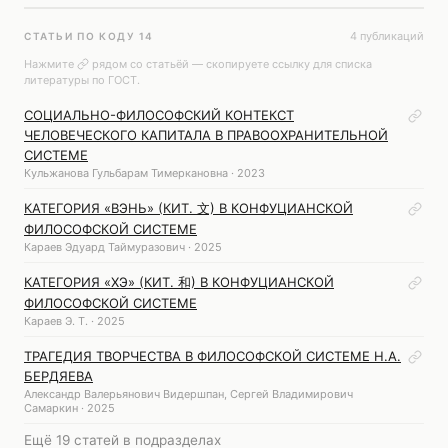
4 публикаций
СТАТЬИ ПО КОДУ 14
Нажмите
рядом со статьёй — скопируете ссылку для списка
литературы по ГОСТ.
СОЦИАЛЬНО-ФИЛОСОФСКИЙ КОНТЕКСТ
ЧЕЛОВЕЧЕСКОГО КАПИТАЛА В ПРАВООХРАНИТЕЛЬНОЙ
СИСТЕМЕ
Кульжанова Гульбарам Тимеркановна · 2023
КАТЕГОРИЯ «ВЭНЬ» (КИТ. 文) В КОНФУЦИАНСКОЙ
ФИЛОСОФСКОЙ СИСТЕМЕ
Караев Эдуард Таймуразович · 2025
КАТЕГОРИЯ «ХЭ» (КИТ. 和) В КОНФУЦИАНСКОЙ
ФИЛОСОФСКОЙ СИСТЕМЕ
Караев Э. Т. · 2025
ТРАГЕДИЯ ТВОРЧЕСТВА В ФИЛОСОФСКОЙ СИСТЕМЕ Н.А.
БЕРДЯЕВА
Александр Валерьянович Видершпан, Сергей Владимирович
Самаркин · 2025
Ещё 19 статей в подразделах