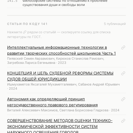
Философские системы по отношению к проблеме
141.5
существования души и свободы воли
5 публикаций
СТАТЬИ ПО КОДУ 141
Нажмите
рядом со статьёй — скопируете ссылку для списка
литературы по ГОСТ.
Интеллектуальные информационные технологии в
развитии творческих способностей школьников Часть 1
Пиявский Семен Авраамович, Кирюков Станислав Рэмович,
Загребова Лариса Евгеньевна · 2023
КОНЦЕПЦИЯ И ЦЕЛЬ СУДЕБНОЙ РЕФОРМЫ СИСТЕМЫ
СУДОВ ОБЩЕЙ ЮРИСДИКЦИИ
Ишмухаметов Яксагалей Мухаметгалеевич, Сабанов Андрей Юрьевич
· 2024
Автономия как определяющий принцип
негосударственного правового регулирования
Виталий Алексеевич Максимов, Светлана Борисовна Гладкова · 2024
СОВЕРШЕНСТВОВАНИЕ МЕТОДОВ ОЦЕНКИ ТЕХНИКО-
ЭКОНОМИЧЕСКОЙ ЭФФЕКТИВНОСТИ СИСТЕМ
НАРУЖНОГО ОСВЕЩЕНИЯ ГОРОДОВ