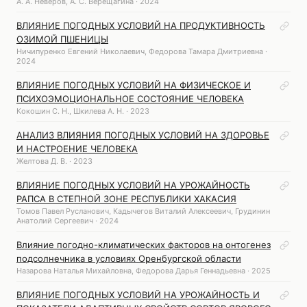
А. А. Неверов, А. С. Верещагина · 2024
ВЛИЯНИЕ ПОГОДНЫХ УСЛОВИЙ НА ПРОДУКТИВНОСТЬ
ОЗИМОЙ ПШЕНИЦЫ
Ничипуренко Евгений Николаевич, Федорова Тамара Дмитриевна ·
2024
ВЛИЯНИЕ ПОГОДНЫХ УСЛОВИЙ НА ФИЗИЧЕСКОЕ И
ПСИХОЭМОЦИОНАЛЬНОЕ СОСТОЯНИЕ ЧЕЛОВЕКА
Кокошин С. Н., Шкилева А. Н. · 2023
АНАЛИЗ ВЛИЯНИЯ ПОГОДНЫХ УСЛОВИЙ НА ЗДОРОВЬЕ
И НАСТРОЕНИЕ ЧЕЛОВЕКА
Желтова Д. В. · 2023
ВЛИЯНИЕ ПОГОДНЫХ УСЛОВИЙ НА УРОЖАЙНОСТЬ
РАПСА В СТЕПНОЙ ЗОНЕ РЕСПУБЛИКИ ХАКАСИЯ
Томов Павел Русланович, Кадычегов Виталий Алексеевич, Грудинин
Анатолий Сергеевич · 2024
Влияние погодно-климатических факторов на онтогенез
подсолнечника в условиях Оренбургской области
Назарова Наталья Михайловна, Федорова Дарья Геннадьевна · 2025
ВЛИЯНИЕ ПОГОДНЫХ УСЛОВИЙ НА УРОЖАЙНОСТЬ И