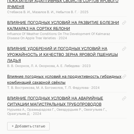
ПОКАЗАТЕЛИ АДАПТИВНЫХ СВОЙСТВ СОРТОВ ЯРОВОГО
ЯЧМЕНЯ
Стебаков В. И., Мазалов В. И., Небытов В. Г. · 2025
ВЛИЯНИЕ ПОГОДНЫХ УСЛОВИЙ НА РАЗВИТИЕ БОЛЕЗНИ
КАЛМАРАЗ НА СОРТАХ ЯБЛОНИ
Influence Of Weather Conditions On The Development Of Kalmaraz
Disease On Apple Tree Varieties · 2024
ВЛИЯНИЕ УДОБРЕНИЙ И ПОГОДНЫХ УСЛОВИЙ НА
УРОЖАЙНОСТЬ И КАЧЕСТВО ЗЕРНА ЯРОВОЙ ПШЕНИЦЫ
ЛАДЬЯ
В. В. Окорков, Л. А. Окоркова, А. Е. Лебедева · 2023
Влияние погодных условий на продуктивность гибридных
комбинаций сахарной свёклы
Т. В. Вострикова, М. А. Богомолов, Т. П. Федулова · 2024
ВЛИЯНИЕ ПОГОДНЫХ УСЛОВИЙ НА АВАРИЙНЫЕ
СИТУАЦИИ МАГИСТРАЛЬНЫХ ТРУБОПРОВОДОВ
Нурыева А., Оразмырадова Г., Овездурдыев Р., Овезгулыев Г.,
Оразгулыев Д. · 2024
+ Добавить статью