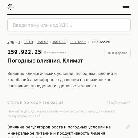
УДК
›
1
›
159.9
›
159.92
›
159.922
›
159.922.2
›
159.922.25
159.922.25
⎘ скопировать
⌘ в дереве
Погодные влияния. Климат
Влияние климатических условий, погодных явлений и
колебаний атмосферного давления на психическое
состояние, поведение и здоровье человека.
11 публикаций
СТАТЬИ ПО КОДУ 159.922.25
Нажмите
рядом со статьёй — скопируете ссылку для списка
литературы по ГОСТ.
Влияние регуляторов роста и погодных условий на
минеральное питание и продуктивность ячменя